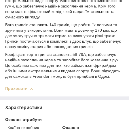
екстремальних видів спорту. Вони виготовлені з високоякісної
гуми, що забезпечує надійне захоплення керма. Крім того,
вони мають фіолетовий колір, який надає їм стильного та
сучасного вигляду.
Вага грипсів становить 140 грамів, що робить їх легкими та
зручними у використанні. Вони мають довжину 170 мм, що
дає змогу зручно тримати кермо та виконувати різні трюки.
Грипси постачаються в комплекті з двох штук, що забезпечує
повну заміну старих або пошкоджених грипсів.
Коефіцієнт тертя грипсів становить 58-79A, що забезпечує
надійне захоплення керма та запобігає його ковзанню з рук.
Це особливо важливо для тих, хто займається фрирайдом
або іншими екстремальними видами спорту. Вони підходять
для самокатів Freerider і можуть бути придбані в Одесі.
Приховати
Характеристики
Основні атрибути
Країна виробник
Франція