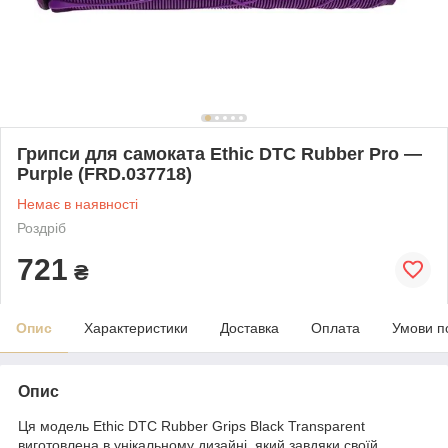
Грипси для самоката Ethic DTC Rubber Pro —
Purple (FRD.037718)
Немає в наявності
Роздріб
721
₴
Опис
Характеристики
Доставка
Оплата
Умови п
Опис
Ця модель Ethic DTC Rubber Grips Black Transparent
виготовлена в унікальному дизайні, який завдяки своїй