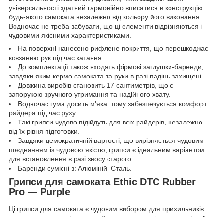
універсальності здатний гармонійно вписатися в конструкцію
будь-якого самоката незалежно від кольору його виконання.
Водночас не треба забувати, що ці елементи відрізняються і
чудовими якісними характеристиками.
На поверхні нанесено рифлене покриття, що перешкоджає
ковзанню рук під час катання.
До комплектації також входять фірмові заглушки-баренди,
завдяки яким кермо самоката та руки в разі падінь захищені.
Довжина виробів становить 17 сантиметрів, що є
запорукою зручного утримання та надійного хвату.
Водночас гума досить м'яка, тому забезпечується комфорт
райдера під час руху.
Такі грипси чудово підійдуть для всіх райдерів, незалежно
від їх рівня підготовки.
Завдяки демократичній вартості, що вирізняється чудовим
поєднанням із чудовою якістю, грипси є ідеальним варіантом
для встановлення в разі зносу старого.
Баренди сумісні з: Алюміній, Сталь.
Грипси для самоката Ethic DTC Rubber
Pro — Purple
Ці грипси для самоката є чудовим вибором для прихильників