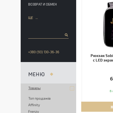
ВОЗВРАТ И ОБМЕН
ЩЕ
+380 (93) 130-36-36
Рюкзак Sobi
с LED экр
6
Товары
В 
Топ продажів
Affinity
Frenzy