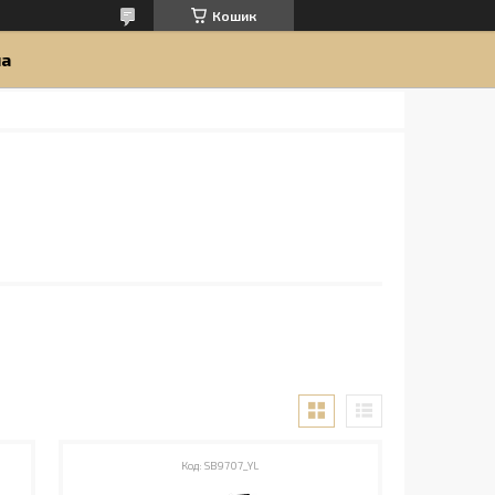
Кошик
ua
SB9707_YL