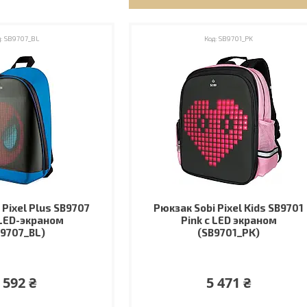
SB9707_BL
SB9701_PK
 Pixel Plus SB9707
Рюкзак Sobi Pixel Kids SB9701
 LED-экраном
Pink с LED экраном
B9707_BL)
(SB9701_PK)
 592 ₴
5 471 ₴