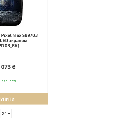
 Pixel Max SB9703
с LED экраном
9703_BK)
 073 ₴
наявності
КУПИТИ