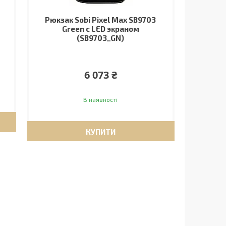
Рюкзак Sobi Pixel Max SB9703
Green с LED экраном
(SB9703_GN)
6 073 ₴
В наявності
КУПИТИ