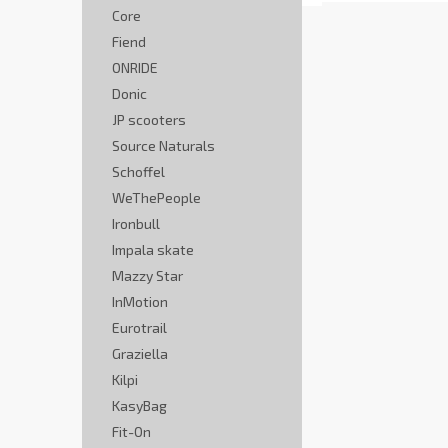
Core
Fiend
ONRIDE
Donic
JP scooters
Source Naturals
Schoffel
WeThePeople
Ironbull
Impala skate
Mazzy Star
InMotion
Eurotrail
Graziella
Kilpi
KasyBag
Fit-On