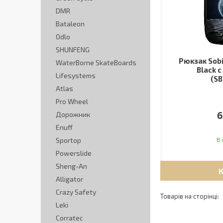
DMR
Bataleon
Odlo
SHUNFENG
Рюкзак Sobi
WaterBorne SkateBoards
Black 
Lifesystems
(SB
Atlas
Pro Wheel
6
Дорожник
Enuff
Sportop
В 
Powerslide
Sheng-An
Alligator
Crazy Safety
Leki
Corratec