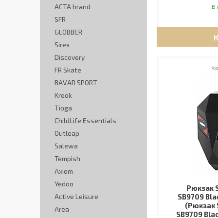
ACTA brand
В 
SFR
GLOBBER
Sirex
Discovery
FR Skate
BAVAR SPORT
Krook
Tioga
ChildLife Essentials
Outleap
Salewa
Tempish
Axiom
Yedoo
Рюкзак S
Active Leisure
SB9709 Bla
(Рюкзак 
Area
SB9709 Bla