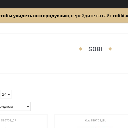
тобы увидеть всю продукцию
, перейдите на сайт
roliki.
SOBI
SB9703_GR
SB9703_BL