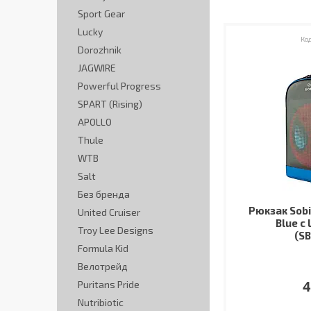
Sport Gear
Lucky
Dorozhnik
JAGWIRE
Powerful Progress
SPART (Rising)
APOLLO
Thule
WTB
Salt
Без бренда
Рюкзак Sobi
United Cruiser
Blue с
Troy Lee Designs
(S
Formula Kid
Велотрейд
4
Puritans Pride
Nutribiotic