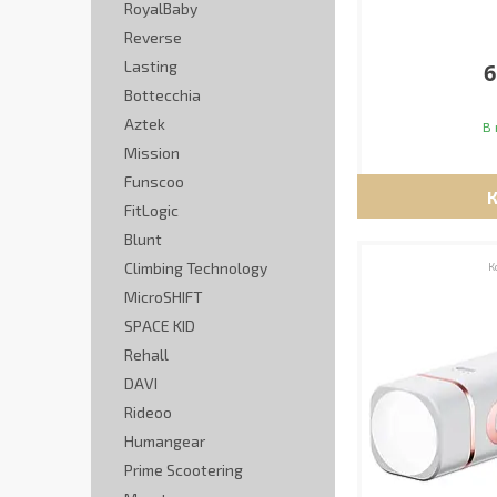
RoyalBaby
Reverse
Lasting
6
Bottecchia
Aztek
В 
Mission
Funscoo
FitLogic
Blunt
Climbing Technology
MicroSHIFT
SPACE KID
Rehall
DAVI
Rideoo
Humangear
Prime Scootering