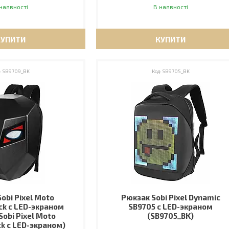
наявності
В наявності
КУПИТИ
КУПИТИ
SB9709_BK
SB9705_BK
obi Pixel Moto
Рюкзак Sobi Pixel Dynamic
ck с LED-экраном
SB9705 с LED-экраном
Sobi Pixel Moto
(SB9705_BK)
ck с LED-экраном)