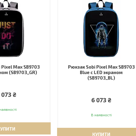
 Pixel Max SB9703
Рюкзак Sobi Pixel Max SB9703
аном (SB9703_GR)
Blue с LED экраном
(SB9703_BL)
 073 ₴
6 073 ₴
наявності
В наявності
КУПИТИ
КУПИТИ