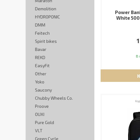
Maraton
Demolition
Power Ban
HYDROPONIC
White 500
DMM
Feitech
1
Spirit bikes
Bavar
В 
REKD
EasyFit
Other
Yoko
Saucony
Chubby Wheels Co.
Proove
OUXI
Pure Gold
VLT
Green Cycle