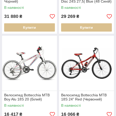
Чорний)
Disc 24S 27,5| Blue (48 Синій)
В наявності
В наявності
31 880
29 269
₴
₴
Купити
Купити
Велосипед Bottecchia MTB
Велосипед Bottecchia MTB
Boy Alu 18S 20 (Білий)
18S 24" Red (Червоний)
В наявності
В наявності
16 417
16 066
₴
₴