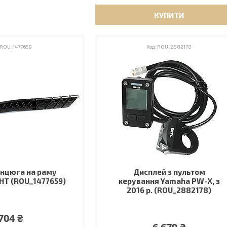
КУПИТИ
ROU_1477659
ROU_2882178
анцюга на раму
Дисплей з пультом
-HT (ROU_1477659)
керування Yamaha PW-X, з
2016 р. (ROU_2882178)
704 ₴