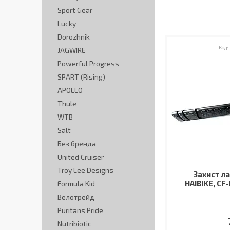
Sport Gear
Lucky
Dorozhnik
JAGWIRE
Powerful Progress
SPART (Rising)
APOLLO
Thule
WTB
Salt
Без бренда
United Cruiser
Troy Lee Designs
Захист л
HAIBIKE, CF
Formula Kid
Велотрейд
Puritans Pride
Nutribiotic