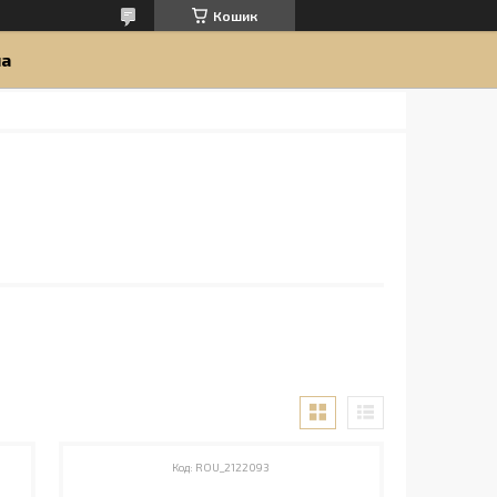
Кошик
ua
ROU_2122093