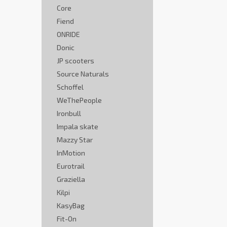
Core
Fiend
ONRIDE
Donic
JP scooters
Source Naturals
Schoffel
WeThePeople
Ironbull
Impala skate
Mazzy Star
InMotion
Eurotrail
Graziella
Kilpi
KasyBag
Fit-On