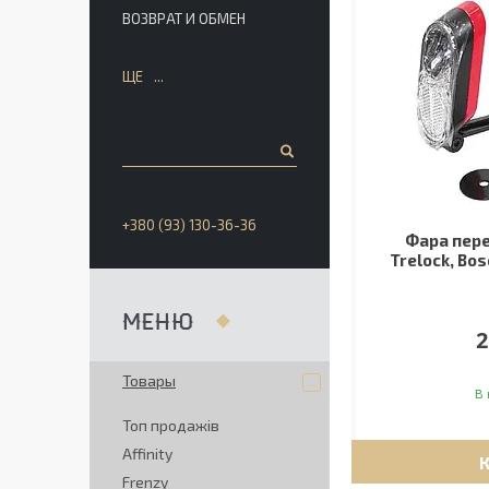
ВОЗВРАТ И ОБМЕН
ЩЕ
+380 (93) 130-36-36
Фара пере
Trelock, Bo
2
Товары
В 
Топ продажів
Affinity
Frenzy