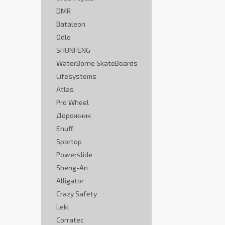
DMR
Bataleon
Odlo
SHUNFENG
WaterBorne SkateBoards
Lifesystems
Atlas
Pro Wheel
Дорожник
Enuff
Sportop
Powerslide
Sheng-An
Alligator
Crazy Safety
Leki
Corratec