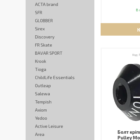
ACTA brand
В 
SFR
GLOBBER
Sirex
Discovery
FR Skate
BAVAR SPORT
Krook
Tioga
ChildLife Essentials
Outleap
Salewa
Tempish
Axiom
Yedoo
Active Leisure
Болт кріп
Area
Pulley Mo