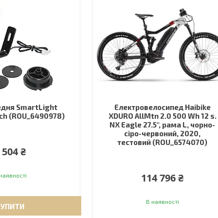
дня SmartLight
Електровелосипед Haibike
sch (ROU_6490978)
XDURO AllMtn 2.0 500 Wh 12 s.
NX Eagle 27.5", рама L, чорно-
сіро-червоний, 2020,
тестовий (ROU_6574070)
 504 ₴
114 796 ₴
наявності
В наявності
КУПИТИ