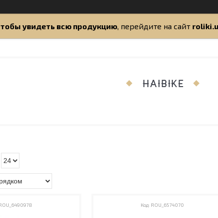
тобы увидеть всю продукцию
, перейдите на сайт
roliki.
HAIBIKE
ROU_6490978
ROU_6574070