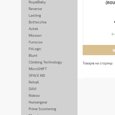
RoyalBaby
(ROU
Reverse
Lasting
Bottecchia
Aztek
В 
Mission
Funscoo
FitLogic
Blunt
Climbing Technology
MicroSHIFT
SPACE KID
Rehall
DAVI
Rideoo
Humangear
Prime Scootering