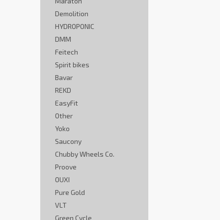
Maraton
Demolition
HYDROPONIC
DMM
Feitech
Spirit bikes
Bavar
REKD
EasyFit
Other
Yoko
Saucony
Chubby Wheels Co.
Proove
OUXI
Pure Gold
VLT
Green Cycle