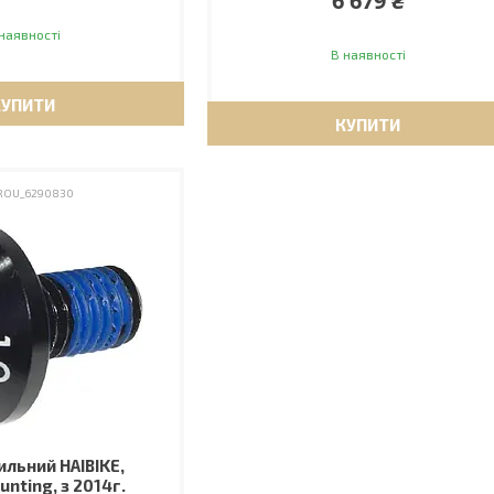
6 679 ₴
наявності
В наявності
КУПИТИ
КУПИТИ
ROU_6290830
ильний HAIBIKE,
unting, з 2014г.