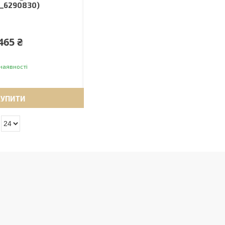
_6290830)
465 ₴
наявності
КУПИТИ