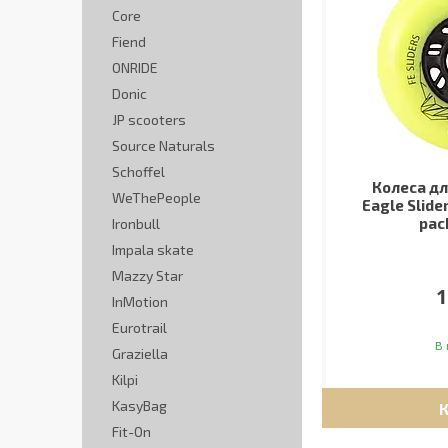
Core
Fiend
ONRIDE
Donic
JP scooters
Source Naturals
Schoffel
Колеса дл
WeThePeople
Eagle Slide
pac
Ironbull
Impala skate
Mazzy Star
1
InMotion
Eurotrail
В 
Graziella
Kilpi
KasyBag
Fit-On