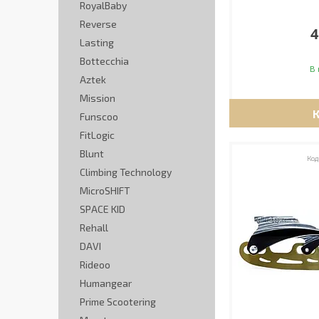
RoyalBaby
Reverse
4
Lasting
Bottecchia
В 
Aztek
Mission
Funscoo
FitLogic
Blunt
Climbing Technology
MicroSHIFT
SPACE KID
Rehall
DAVI
Rideoo
Humangear
Prime Scootering