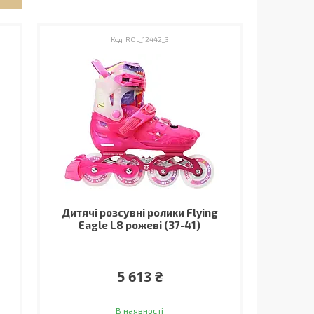
ROL_12442_3
Дитячі розсувні ролики Flying
Eagle L8 рожеві (37-41)
5 613 ₴
В наявності