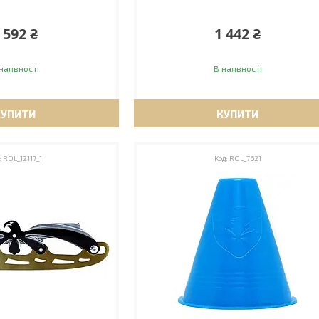
 592 ₴
1 442 ₴
наявності
В наявності
КУПИТИ
КУПИТИ
ROL_12117_1
ROL_7621