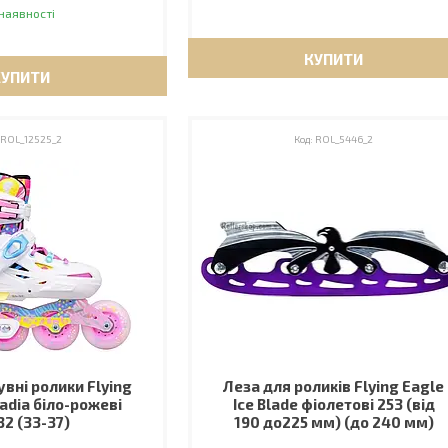
наявності
КУПИТИ
КУПИТИ
ROL_12525_2
ROL_5446_2
увні ролики Flying
Леза для роликів Flying Eagle
adia біло-рожеві
Ice Blade фіолетові 253 (від
32 (33-37)
190 до225 мм) (до 240 мм)