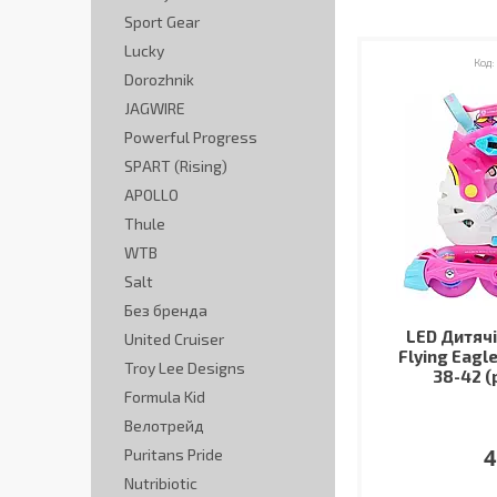
Sport Gear
Lucky
Dorozhnik
JAGWIRE
Powerful Progress
SPART (Rising)
APOLLO
Thule
WTB
Salt
Без бренда
LED Дитячі
United Cruiser
Flying Eagl
Troy Lee Designs
38-42 (
Formula Kid
Велотрейд
4
Puritans Pride
Nutribiotic