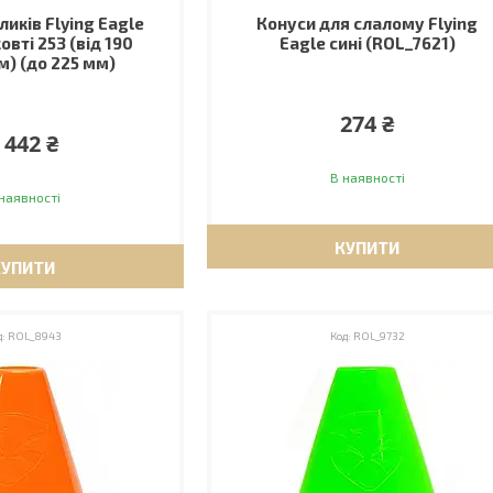
ликів Flying Eagle
Конуси для слалому Flying
овті 253 (від 190
Eagle сині (ROL_7621)
м) (до 225 мм)
274 ₴
 442 ₴
В наявності
наявності
КУПИТИ
КУПИТИ
ROL_8943
ROL_9732