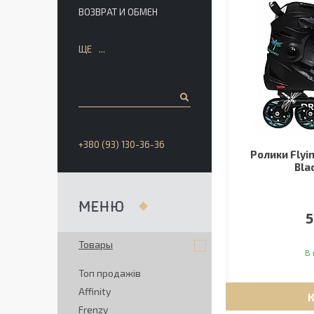
ВОЗВРАТ И ОБМЕН
ЩЕ
+380 (93) 130-36-36
Ролики Flyi
Bla
5
Товары
В 
Топ продажів
Affinity
Frenzy