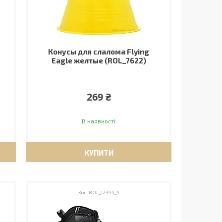
Конусы для слалома Flying
Eagle желтые (ROL_7622)
269 ₴
В наявності
КУПИТИ
ROL_12394_4