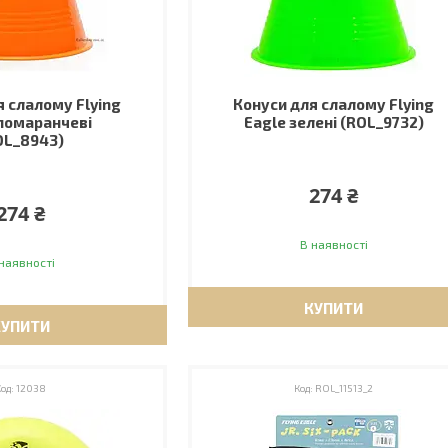
я слалому Flying
Конуси для слалому Flying
помаранчеві
Eagle зелені (ROL_9732)
OL_8943)
274 ₴
274 ₴
В наявності
наявності
КУПИТИ
КУПИТИ
12038
ROL_11513_2