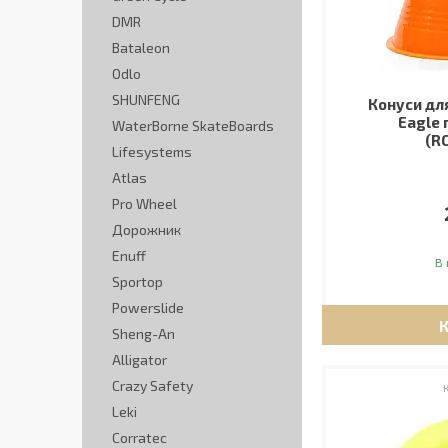
DMR
Bataleon
Odlo
SHUNFENG
Конуси дл
Eagle 
WaterBorne SkateBoards
(R
Lifesystems
Atlas
Pro Wheel
Дорожник
Enuff
В 
Sportop
Powerslide
Sheng-An
Alligator
Crazy Safety
Leki
Corratec