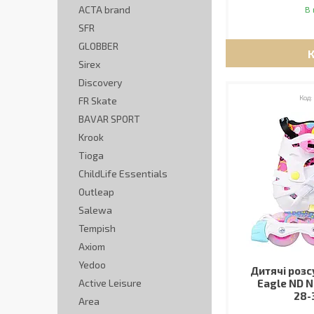
ACTA brand
В 
SFR
GLOBBER
Sirex
Discovery
FR Skate
BAVAR SPORT
Krook
Tioga
ChildLife Essentials
Outleap
Salewa
Tempish
Axiom
Yedoo
Дитячі розс
Active Leisure
Eagle ND N
28-
Area