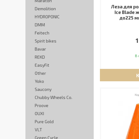
Maraton
Леза для ро
Demolition
Ice Blade ж
HYDROPONIC
до225 м
DMM
Feitech
1
Spirit bikes
Bavar
В 
REKD
EasyFit
Other
Yoko
Saucony
Chubby Wheels Co.
Proove
OUXI
Pure Gold
VLT
Green Cycle