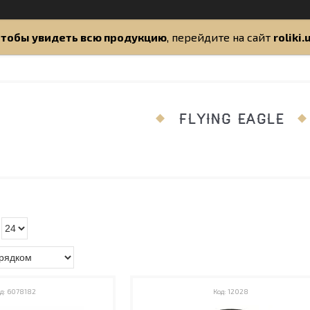
тобы увидеть всю продукцию
, перейдите на сайт
roliki.
FLYING EAGLE
6078182
12028