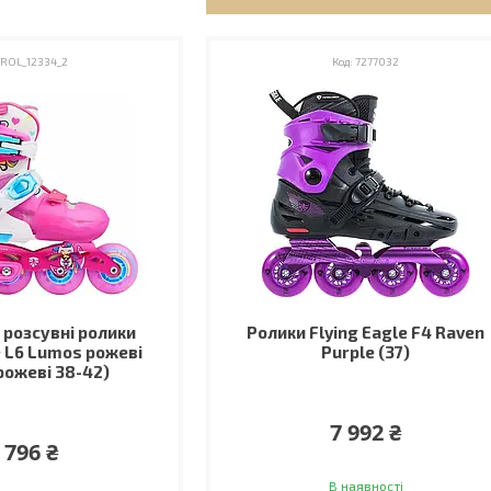
ROL_12334_2
7277032
 розсувні ролики
Ролики Flying Eagle F4 Raven
e L6 Lumos рожеві
Purple (37)
рожеві 38-42)
7 992 ₴
 796 ₴
В наявності