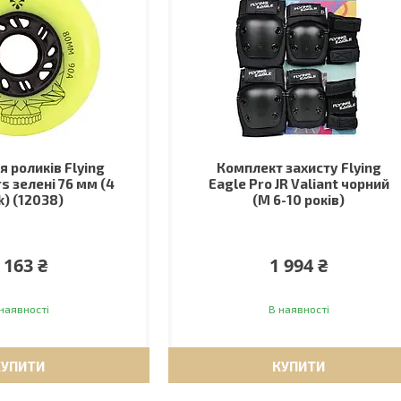
я роликів Flying
Комплект захисту Flying
rs зелені 76 мм (4
Eagle Pro JR Valiant чорний
k) (12038)
(M 6-10 років)
 163 ₴
1 994 ₴
наявності
В наявності
КУПИТИ
КУПИТИ