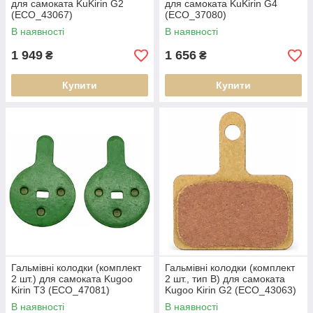
для самоката KuKirin G2
для самоката KuKirin G4
(ECO_43067)
(ECO_37080)
В наявності
В наявності
1 949
1 656
₴
₴
Купити
Купити
Гальмівні колодки (комплект
Гальмівні колодки (комплект
2 шт.) для самоката Kugoo
2 шт., тип B) для самоката
Kirin T3 (ECO_47081)
Kugoo Kirin G2 (ECO_43063)
В наявності
В наявності