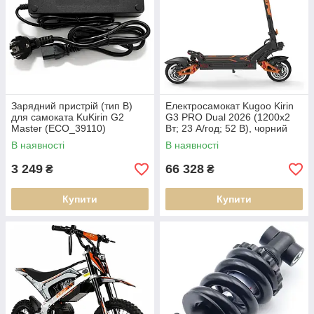
Зарядний пристрій (тип B)
Електросамокат Kugoo Kirin
для самоката KuKirin G2
G3 PRO Dual 2026 (1200x2
Master (ECO_39110)
Вт; 23 А/год; 52 В), чорний
(ECO_Kk-G3PRO)
В наявності
В наявності
3 249
66 328
₴
₴
Купити
Купити