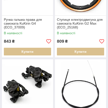
Ручка гальма права для
Ступиця електродвигуна для
самоката KuKirin G4
самоката KuKirin G2 Max
(ECO_37009)
(ECO_25168)
В наявності
В наявності
843
809
₴
₴
Купити
Купити