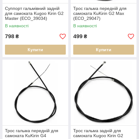
Суппорт гальмівний задній
Трос гальма передній для
для самоката Kugoo Kirin G2
самоката KuKirin G2 Max
Master (ECO_39034)
(ECO_29047)
В наявності
В наявності
798
499
₴
₴
Купити
Купити
Трос гальма передній для
Трос гальма задній для
самоката KuKirin G4
самоката Kugoo Kirin G2