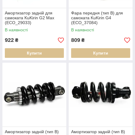
Амортизатор задній для
Фара передня (тип B) для
самоката KuKirin G2 Max
самоката KuKirin G4
(ECO_29033)
(ECO_37084)
В наявності
В наявності
922
809
₴
₴
Купити
Купити
Амортизатор задній (тип B)
Амортизатор задній (тип B)