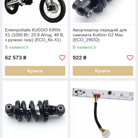
Електробайк KUGOO KIRIN
Амортизатор передній для
X1 (1000 Вт; 20,8 А/год; 48 В,
самоката KuKirin G2 Max
з ручкою газу) (ECO_Kk-X1)
(ECO_29032)
В наявності
В наявності
62 573
922
₴
₴
Купити
Купити