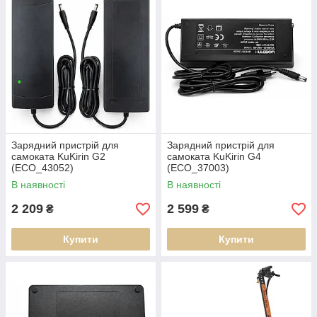
Зарядний пристрій для
Зарядний пристрій для
самоката KuKirin G2
самоката KuKirin G4
(ECO_43052)
(ECO_37003)
В наявності
В наявності
2 209
2 599
₴
₴
Купити
Купити