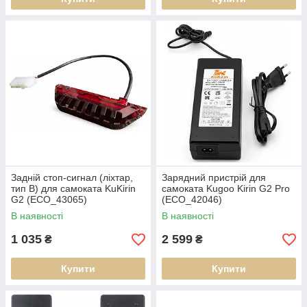
Задній стоп-сигнал (ліхтар,
Зарядний пристрій для
тип B) для самоката KuKirin
самоката Kugoo Kirin G2 Pro
G2 (ECO_43065)
(ECO_42046)
В наявності
В наявності
1 035
2 599
₴
₴
Купити
Купити