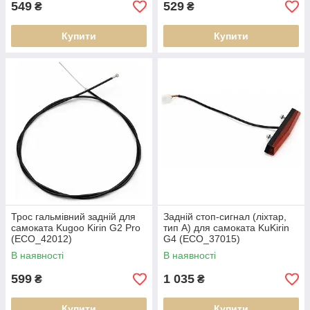
549
529
₴
₴
Купити
Купити
Трос гальмівний задній для
Задній стоп-сигнал (ліхтар,
самоката Kugoo Kirin G2 Pro
тип A) для самоката KuKirin
(ECO_42012)
G4 (ECO_37015)
В наявності
В наявності
599
1 035
₴
₴
Купити
Купити