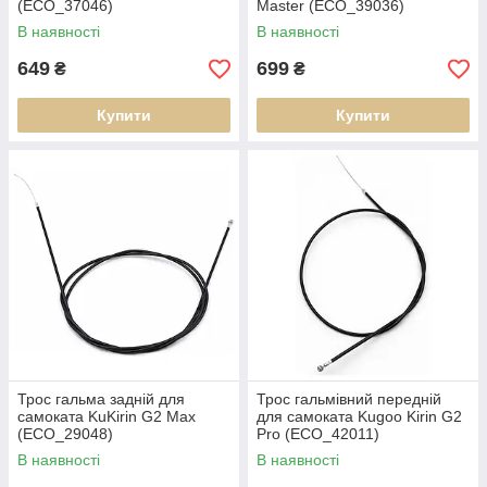
(ECO_37046)
Master (ECO_39036)
В наявності
В наявності
649
699
₴
₴
Купити
Купити
Трос гальма задній для
Трос гальмівний передній
самоката KuKirin G2 Max
для самоката Kugoo Kirin G2
(ECO_29048)
Pro (ECO_42011)
В наявності
В наявності