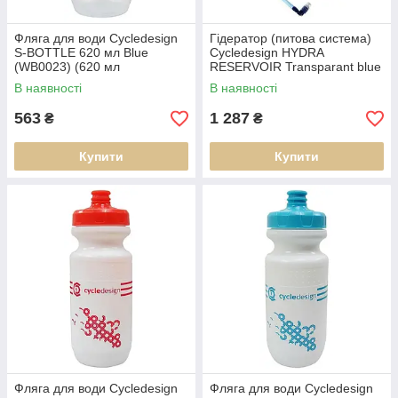
Фляга для води Cycledesign
Гідератор (питова система)
S-BOTTLE 620 мл Blue
Cycledesign HYDRA
(WB0023) (620 мл
RESERVOIR Transparant blue
Блакитний)
2.0 л (BG0031+) (2.0L, 34,9
В наявності
В наявності
см х 17,7 см transparant blue,
563
1 287
₴
₴
Купити
Купити
Фляга для води Cycledesign
Фляга для води Cycledesign