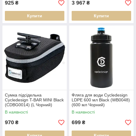
925
3 967
₴
₴
Купити
Купити
Сумка підсідельна
Фляга для води Cycledesign
Cycledesign T-BAR MINI Black
LDPE 600 мл Black (WB0048)
(CDBG0014) (L Чорний)
(600 мл Чорний)
В наявності
В наявності
970
699
₴
₴
Купити
Купити