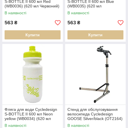
S-BOTTLE II 600 мл Red
S-BOTTLE II 600 мл Blue
(WB0036) (620 мл Червоний)
(WB0035) (620 мл
Блакитний)
В наявності
В наявності
563
563
₴
₴
Купити
Купити
Фляга для води Cycledesign
Стенд для обслуговування
S-BOTTLE II 600 мл Neon
велосипеда Cycledesign
yellow (WB0034) (620 мл
GOOSE Silver/black (OT2164)
Neon yellow)
(Сріблястий, Чорний)
В наявності
В наявності