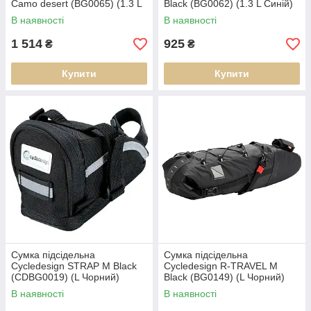
Camo desert (BG0065) (1.3 L
Black (BG0062) (1.3 L Синій)
Camo desert)
В наявності
В наявності
1 514
925
₴
₴
Купити
Купити
Сумка підсідельна
Сумка підсідельна
Cycledesign STRAP M Black
Cycledesign R-TRAVEL M
(CDBG0019) (L Чорний)
Black (BG0149) (L Чорний)
В наявності
В наявності