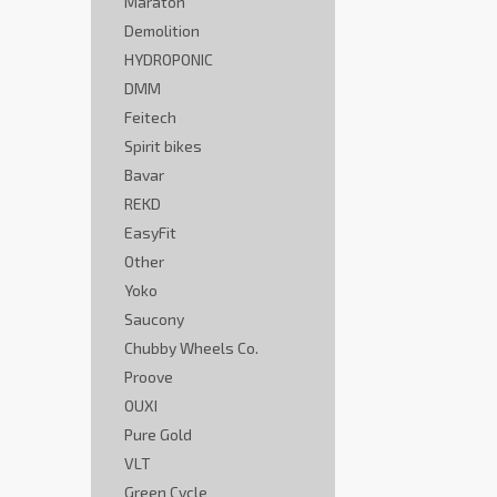
Maraton
Demolition
HYDROPONIC
DMM
Feitech
Spirit bikes
Bavar
REKD
EasyFit
Other
Yoko
Saucony
Chubby Wheels Co.
Proove
OUXI
Pure Gold
VLT
Green Cycle