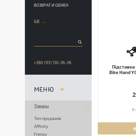
ВОЗВРАТ И ОБМЕН
ЩЕ
+380 (93) 130-36-36
Підставка
Bike Hand Y
2
Товары
В 
Топ продажів
Affinity
Frenzy