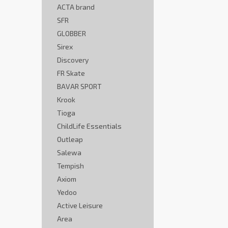
ACTA brand
SFR
GLOBBER
Sirex
Discovery
FR Skate
BAVAR SPORT
Krook
Tioga
ChildLife Essentials
Outleap
Salewa
Tempish
Axiom
Yedoo
Active Leisure
Area