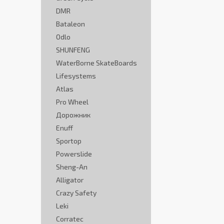
DMR
Bataleon
Odlo
SHUNFENG
WaterBorne SkateBoards
Lifesystems
Atlas
Pro Wheel
Дорожник
Enuff
Sportop
Powerslide
Sheng-An
Alligator
Crazy Safety
Leki
Corratec