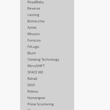
RoyalBaby
Reverse
Lasting
Bottecchia
Aztek
Mission
Funscoo
FitLogic
Blunt
Climbing Technology
MicroSHIFT
SPACE KID
Rehall
DAVI
Rideoo
Humangear
Prime Scootering