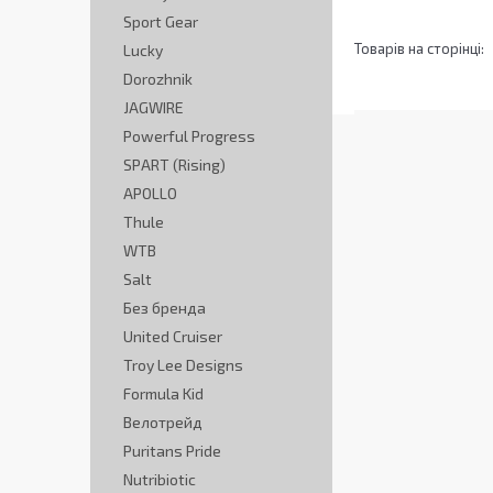
Sport Gear
Lucky
Dorozhnik
JAGWIRE
Powerful Progress
SPART (Rising)
APOLLO
Thule
WTB
Salt
Без бренда
United Cruiser
Troy Lee Designs
Formula Kid
Велотрейд
Puritans Pride
Nutribiotic