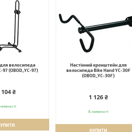
 для велосипеда
Настінний кронштейн для
C-97 (OBOD_YC-97)
велосипеда Bike Hand YC-30F
(OBOD_YC-30F)
 104 ₴
1 126 ₴
наявності
В наявності
КУПИТИ
КУПИТИ