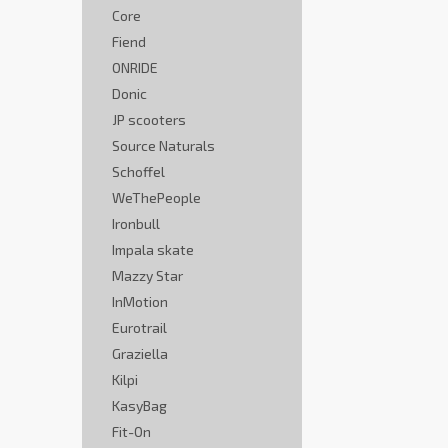
Core
Fiend
ONRIDE
Donic
JP scooters
Source Naturals
Schoffel
WeThePeople
Ironbull
Impala skate
Mazzy Star
InMotion
Eurotrail
Graziella
Kilpi
KasyBag
Fit-On