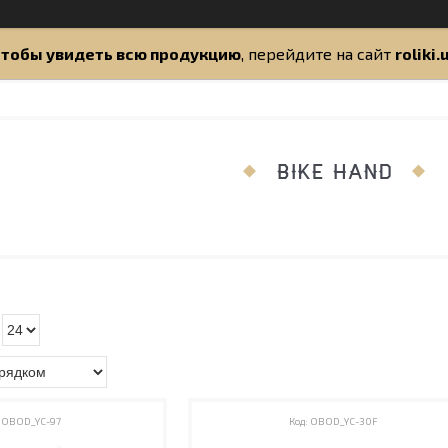
тобы увидеть всю продукцию
, перейдите на сайт
roliki.
BIKE HAND
OBOD_YC-97
OBOD_YC-30F