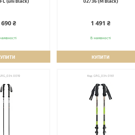
FL (uni Black)
02/36 (M Black)
 690 ₴
1 491 ₴
наявності
В наявності
КУПИТИ
КУПИТИ
GRG_034.0019
GRG_034.0161