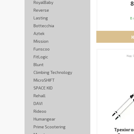
8
RoyalBaby
Reverse
Lasting
В 
Bottecchia
Aztek
Mission
Funscoo
FitLogic
Blunt
Climbing Technology
MicroSHIFT
SPACE KID
Rehall
DAVI
Rideoo
Humangear
Prime Scootering
Трекінго