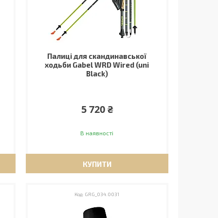
Палиці для скандинавської
ходьби Gabel WRD Wired (uni
Black)
5 720 ₴
В наявності
КУПИТИ
GRG_034.0031