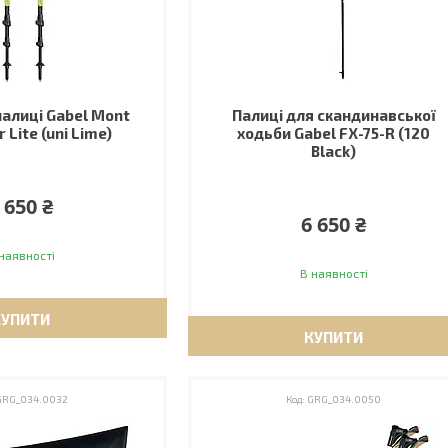
палиці Gabel Mont
Палиці для скандинавської
 Lite (uni Lime)
ходьби Gabel FX-75-R (120
Black)
 650 ₴
6 650 ₴
наявності
В наявності
КУПИТИ
КУПИТИ
GRG_034.0032
GRG_034.0050