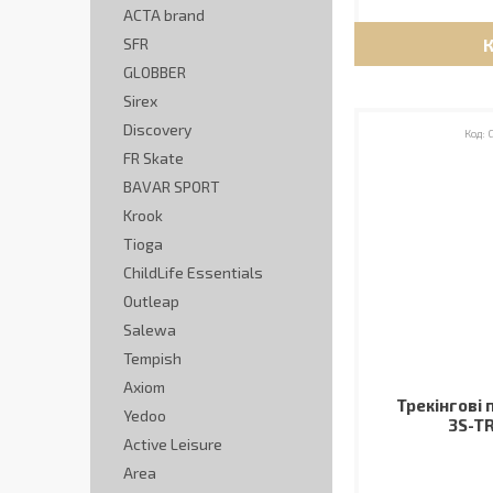
ACTA brand
SFR
GLOBBER
Sirex
Discovery
FR Skate
BAVAR SPORT
Krook
Tioga
ChildLife Essentials
Outleap
Salewa
Tempish
Axiom
Трекінгові 
Yedoo
3S-TR
Active Leisure
Area