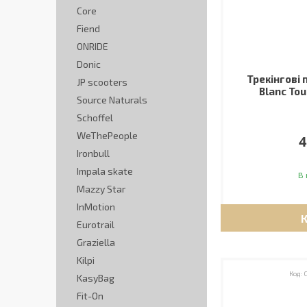
Core
Fiend
ONRIDE
Donic
Трекінгові 
JP scooters
Blanc Tour
Source Naturals
Schoffel
WeThePeople
4
Ironbull
Impala skate
В 
Mazzy Star
InMotion
Eurotrail
Graziella
Kilpi
KasyBag
Fit-On