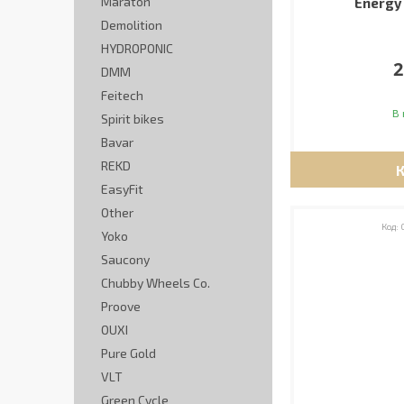
Maraton
Energy 
Demolition
HYDROPONIC
2
DMM
Feitech
В 
Spirit bikes
Bavar
REKD
EasyFit
Other
Yoko
Saucony
Chubby Wheels Co.
Proove
OUXI
Pure Gold
VLT
Green Cycle