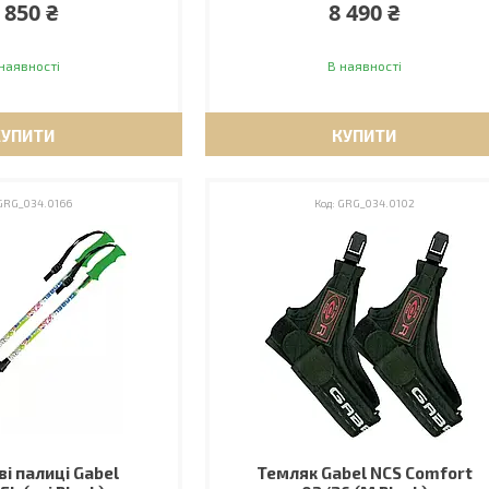
 850 ₴
8 490 ₴
наявності
В наявності
КУПИТИ
КУПИТИ
GRG_034.0166
GRG_034.0102
ві палиці Gabel
Темляк Gabel NCS Comfort