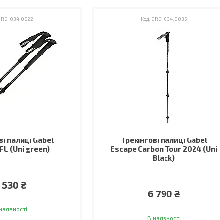
GRG_034.0022
GRG_034.0035
ві палиці Gabel
Трекінгові палиці Gabel
FL (Uni green)
Escape Carbon Tour 2024 (Uni
Black)
 530 ₴
6 790 ₴
наявності
В наявності