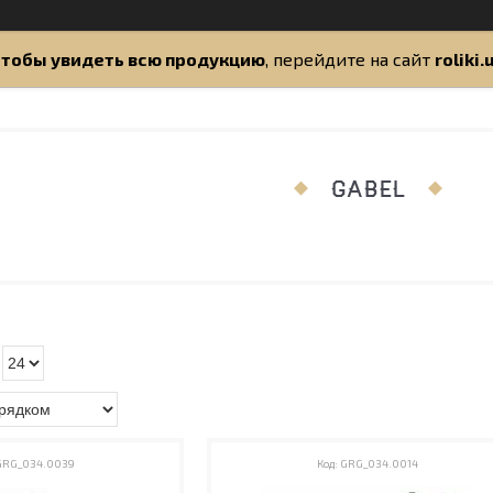
тобы увидеть всю продукцию
, перейдите на сайт
roliki.
GABEL
GRG_034.0039
GRG_034.0014