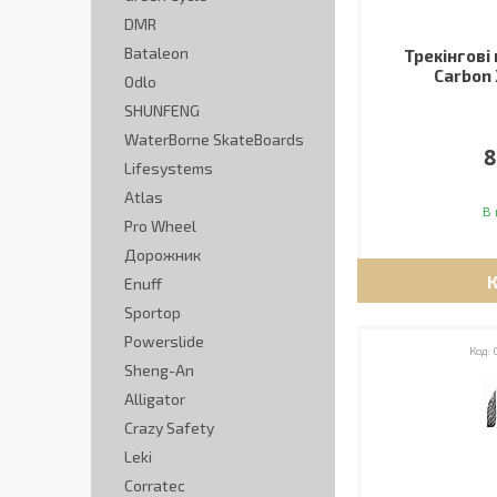
DMR
Bataleon
Трекінгові 
Carbon 
Odlo
SHUNFENG
WaterBorne SkateBoards
8
Lifesystems
Atlas
В 
Pro Wheel
Дорожник
Enuff
Sportop
Powerslide
Sheng-An
Alligator
Crazy Safety
Leki
Corratec