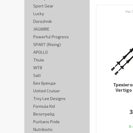
Sport Gear
Lucky
Dorozhnik
JAGWIRE
Powerful Progress
SPART (Rising)
APOLLO
Thule
WTB
Salt
Без бренда
Трекінго
Vertigo 
United Cruiser
Troy Lee Designs
Formula Kid
3
Велотрейд
Puritans Pride
В 
Nutribiotic