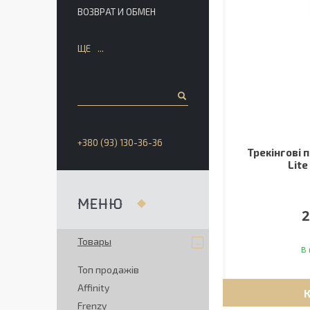
ВОЗВРАТ И ОБМЕН
ЩЕ
+380 (93) 130-36-36
Трекінгові п
Lite
2
Товары
В 
Топ продажів
Affinity
Frenzy