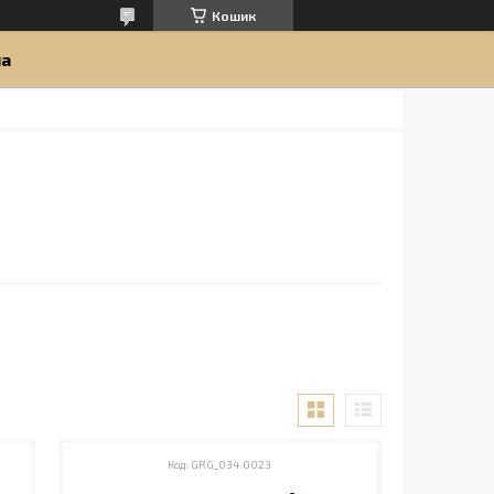
Кошик
ua
GRG_034.0023