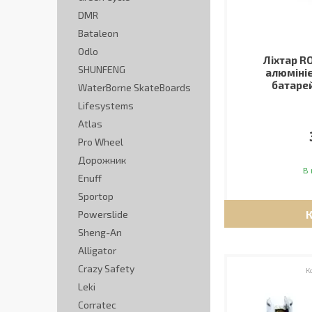
DMR
Bataleon
Odlo
Ліхтар RO
SHUNFENG
алюмініє
батарей
WaterBorne SkateBoards
Lifesystems
Atlas
Pro Wheel
Дорожник
В 
Enuff
Sportop
Powerslide
Sheng-An
Alligator
Crazy Safety
Leki
Corratec