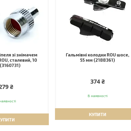
іпеля зі знімачем
Гальмівні колодки ROU шосе,
ROU, сталевий, 10
55 мм (2188361)
 (3160731)
374 ₴
279 ₴
В наявності
наявності
КУПИТИ
КУПИТИ