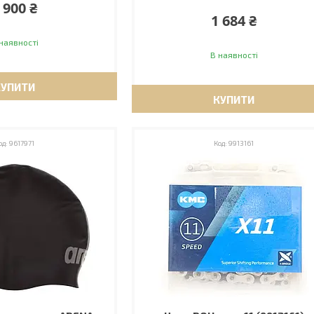
 900 ₴
1 684 ₴
наявності
В наявності
КУПИТИ
КУПИТИ
9617971
9913161