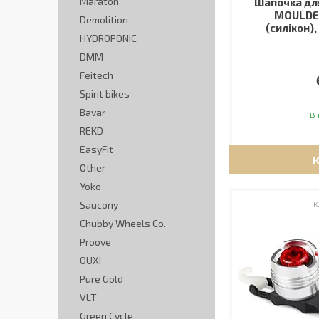
Maraton
Шапочка дл
MOULDED
Demolition
(силікон),
HYDROPONIC
DMM
Feitech
Spirit bikes
Bavar
В 
REKD
EasyFit
Other
Yoko
Saucony
Chubby Wheels Co.
Proove
OUXI
Pure Gold
VLT
Green Cycle