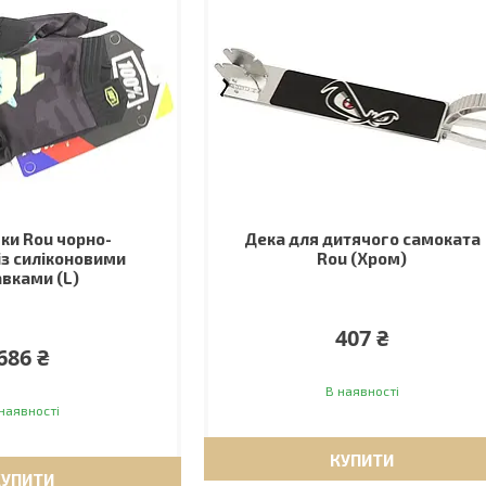
ки Rou чорно-
Дека для дитячого самоката
 із силіконовими
Rou (Хром)
авками (L)
407 ₴
686 ₴
В наявності
наявності
КУПИТИ
КУПИТИ