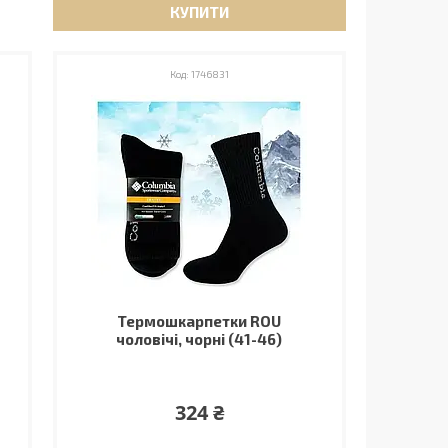
КУПИТИ
1746831
Термошкарпетки ROU
чоловічі, чорні (41-46)
324 ₴