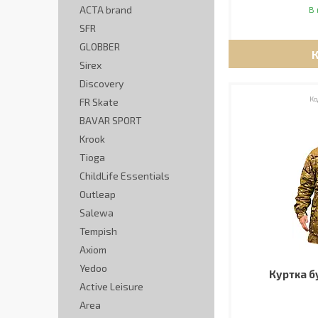
ACTA brand
В 
SFR
GLOBBER
Sirex
Discovery
FR Skate
BAVAR SPORT
Krook
Tioga
ChildLife Essentials
Outleap
Salewa
Tempish
Axiom
Yedoo
Куртка б
Active Leisure
Area