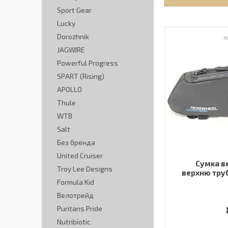
Sport Gear
Lucky
Dorozhnik
JAGWIRE
Powerful Progress
SPART (Rising)
APOLLO
Thule
WTB
Salt
Без бренда
United Cruiser
Сумка в
Troy Lee Designs
верхню труб
Formula Kid
Велотрейд
Puritans Pride
Nutribiotic