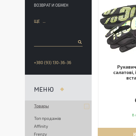
ВОЗВРАТ И ОБМЕН
ЩЕ
+380 (93) 130-36-36
Рукавич
салатові,
вст
Товары
В 
Топ продажів
Affinity
Frenzy