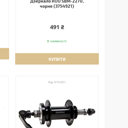
Дзеркало ROU SBM-2270,
чорне (3754921)
491 ₴
В наявності
КУПИТИ
9745651