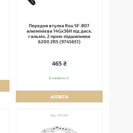
Передня втулка Rou SF-B07
алюмінієва 14Gx36H під диск.
гальмо, 2 пром-підшипники
6200 2RS (9745651)
465 ₴
В наявності
КУПИТИ
1295661