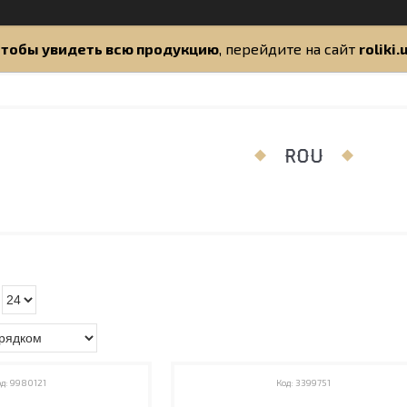
тобы увидеть всю продукцию
, перейдите на сайт
roliki.
ROU
9980121
3399751