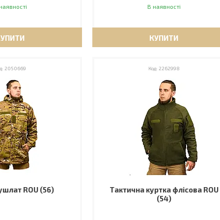
наявності
В наявності
КУПИТИ
КУПИТИ
2050669
2262998
ушлат ROU (56)
Тактична куртка флісова ROU
(54)