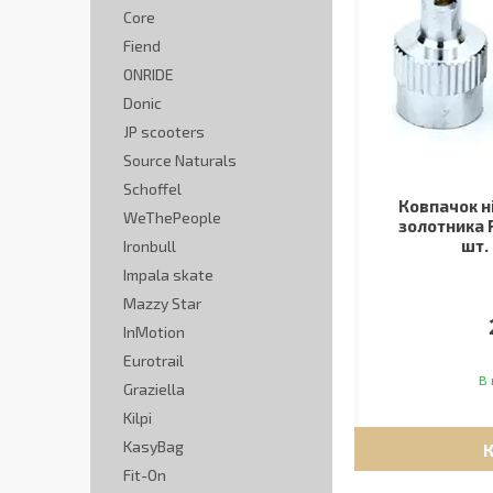
Core
Fiend
ONRIDE
Donic
JP scooters
Source Naturals
Schoffel
Ковпачок н
WeThePeople
золотника 
шт.
Ironbull
Impala skate
Mazzy Star
InMotion
Eurotrail
В 
Graziella
Kilpi
KasyBag
Fit-On