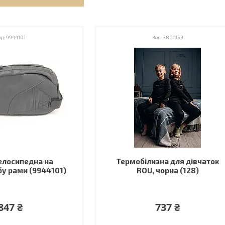
9944101
3866153
елосипедна на
Термобілизна для дівчаток
у рами (9944101)
ROU, чорна (128)
847 ₴
737 ₴