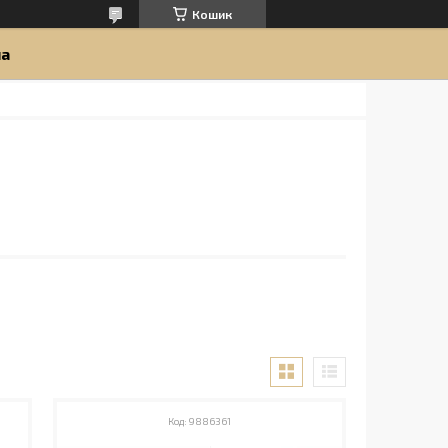
Кошик
ua
9886361