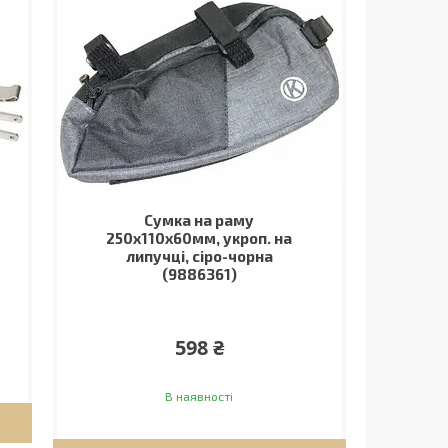
Сумка на раму
250х110х60мм, укроп. на
липучці, сіро-чорна
(9886361)
598 ₴
В наявності