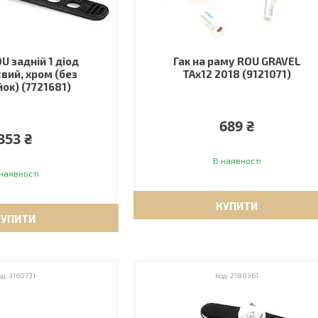
U задній 1 діод
Гак на раму ROU GRAVEL
вий, хром (без
TAx12 2018 (9121071)
ок) (7721681)
689 ₴
353 ₴
В наявності
наявності
КУПИТИ
КУПИТИ
3160731
2188361