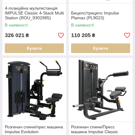
4-позиційна мультистанція
IMPULSE Classic 4-Stack Multi
Бицепс/трицепс Impulse
Station (ROU_9302985)
Plamax (PL9023)
В наявності
В наявності
326 021
110 205
₴
₴
Купити
Купити
Розгинач спини/прес машина
Розгинач спини/Пресс
Impulse Evolution
машина Impulse Classic