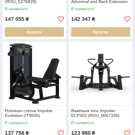
(ROU_5276829)
Adominal and Back Extension
(ROU_5873007)
В наявності
В наявності
147 055
142 347
₴
₴
Купити
Купити
Розгинач стегна Impulse
Важільна тяга Impulse
Evolution (IT9505)
ECP302 (ROU_8067335)
В наявності
В наявності
137 756
123 980
₴
₴