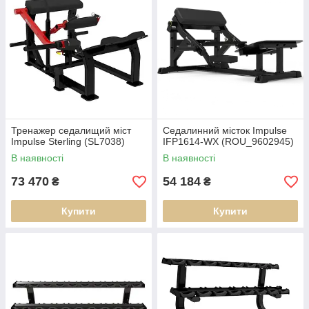
Тренажер седалищий міст
Седалинний місток Impulse
Impulse Sterling (SL7038)
IFP1614-WX (ROU_9602945)
В наявності
В наявності
73 470
54 184
₴
₴
Купити
Купити