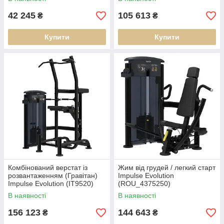
42 245
105 613
₴
₴
Купити
Купити
Комбінований верстат із
Жим від грудей / легкий старт
розвантаженням (Гравітан)
Impulse Evolution
Impulse Evolution (IT9520)
(ROU_4375250)
В наявності
В наявності
156 123
144 643
₴
₴