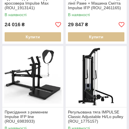
кросовера Impulse Max
лінії Раме + Машина Смітта
(ROU_1913141)
Impulse IFP (ROU_2461165)
В наявності
В наявності
24 016
29 847
₴
₴
Купити
Купити
Присідання з ременем
Регульована тяга IMPULSE
Impulse IFP line
Classic Adjustable Hi/Lo pulley
(ROU_6983933)
(ROU_1775157)
В наявності
В наявності