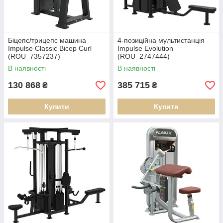
Біцепс/трицепс машина
4-позиційна мультистанція
Impulse Classic Bicep Curl
Impulse Evolution
(ROU_7357237)
(ROU_2747444)
В наявності
В наявності
130 868
385 715
₴
₴
Купити
Купити