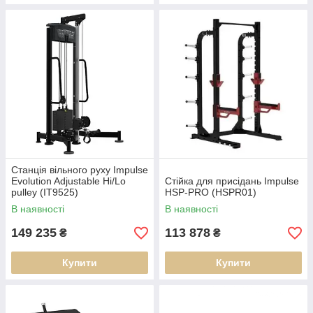
Станція вільного руху Impulse
Evolution Adjustable Hi/Lo
Стійка для присідань Impulse
pulley (IT9525)
HSP-PRO (HSPR01)
В наявності
В наявності
149 235
113 878
₴
₴
Купити
Купити