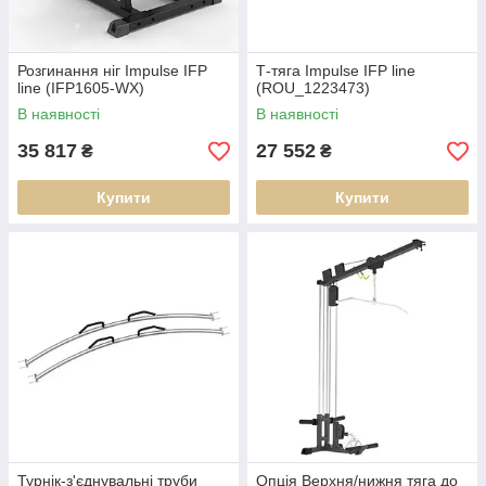
Розгинання ніг Impulse IFP
Т-тяга Impulse IFP line
line (IFP1605-WX)
(ROU_1223473)
В наявності
В наявності
35 817
27 552
₴
₴
Купити
Купити
Турнік-з'єднувальні труби
Опція Верхня/нижня тяга до