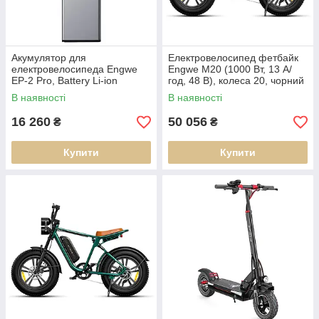
Акумулятор для
Електровелосипед фетбайк
електровелосипеда Engwe
Engwe M20 (1000 Вт, 13 А/
EP-2 Pro, Battery Li-ion
год, 48 В), колеса 20, чорний
48V/13AH (624W*h) (Літій-
(ECO_En-M20-black)
В наявності
В наявності
іонний акумулятор)
16 260
50 056
₴
₴
Купити
Купити