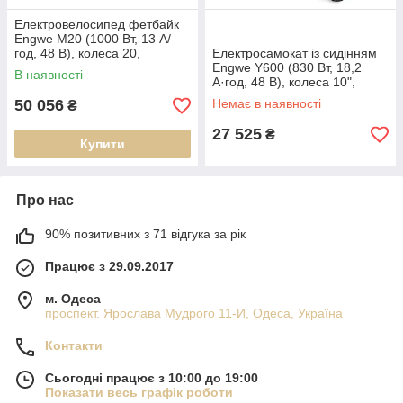
Електровелосипед фетбайк
Engwe M20 (1000 Вт, 13 А/
год, 48 В), колеса 20,
Електросамокат із сидінням
зелений (ECO_En-M20-
Engwe Y600 (830 Вт, 18,2
В наявності
green)
А·год, 48 В), колеса 10",
чорний (ECO_En-Y600)
50 056
Немає в наявності
₴
27 525
₴
Купити
Про нас
90% позитивних з 71 відгука за рік
Працює з 29.09.2017
м. Одеса
проспект. Ярослава Мудрого 11-И, Одеса, Україна
Контакти
Сьогодні працює з 10:00 до 19:00
Показати весь графік роботи