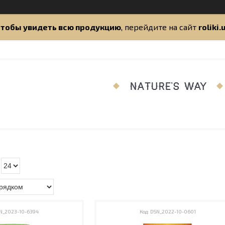
тобы увидеть всю продукцию
, перейдите на сайт
roliki.
NATURE'S WAY
N_2023-10-6394
DSN_2022-10-0601