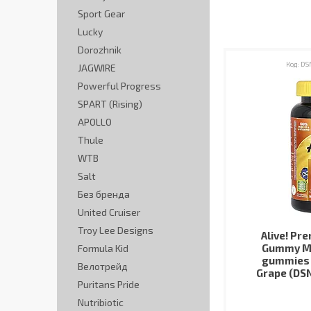
Sport Gear
Lucky
Dorozhnik
DS
JAGWIRE
Powerful Progress
SPART (Rising)
APOLLO
Thule
WTB
Salt
Без бренда
United Cruiser
Troy Lee Designs
Alive! Pr
Gummy Mu
Formula Kid
gummies 
Велотрейд
Grape (DS
Puritans Pride
Nutribiotic