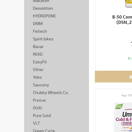
Maraton
Demolition
HYDROPONIC
B-50 Com
(DSN_2
DMM
Feitech
Spirit bikes
Bavar
REKD
В 
EasyFit
Other
Yoko
Saucony
Chubby Wheels Co.
DS
Proove
OUXI
Pure Gold
VLT
Green Cycle