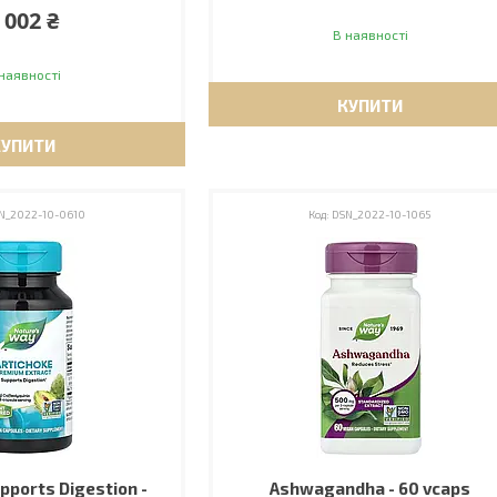
 002 ₴
В наявності
наявності
КУПИТИ
КУПИТИ
N_2022-10-0610
DSN_2022-10-1065
pports Digestion -
Ashwagandha - 60 vcaps