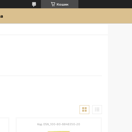
Кошик
ua
DSN_100-80-6848350-20