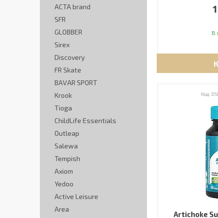
ACTA brand
1
SFR
GLOBBER
В 
Sirex
Discovery
FR Skate
BAVAR SPORT
Krook
DS
Tioga
ChildLife Essentials
Outleap
Salewa
Tempish
Axiom
Yedoo
Active Leisure
Area
Artichoke Su