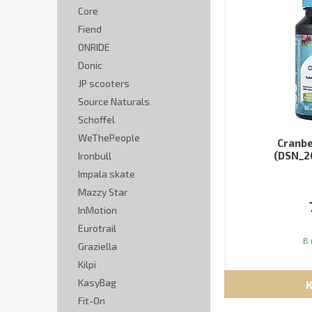
Core
Fiend
ONRIDE
Donic
JP scooters
Source Naturals
Schoffel
WeThePeople
Cranbe
(DSN_2
Ironbull
Impala skate
Mazzy Star
InMotion
Eurotrail
В 
Graziella
Kilpi
KasyBag
Fit-On