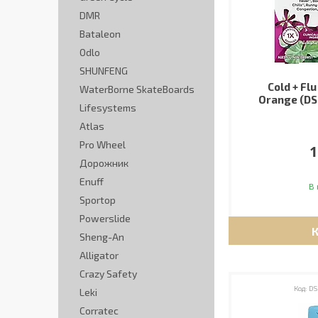
DMR
Bataleon
Odlo
SHUNFENG
Cold + Flu
WaterBorne SkateBoards
Orange (DS
Lifesystems
Atlas
Pro Wheel
1
Дорожник
Enuff
В 
Sportop
Powerslide
Sheng-An
Alligator
Crazy Safety
DS
Leki
Corratec