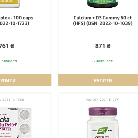
plex - 100 caps
Calcium + D3 Gummy 60 ct
022-10-1723)
(HFS) (DSN_2022-10-1039)
761 ₴
871 ₴
наявності
В наявності
КУПИТИ
КУПИТИ
N_2023-10-7888
DSN_2024-11-0371