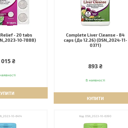
 Relief - 20 tabs
Complete Liver Cleanse - 84
N_2023-10-7888)
caps (До 12.26) (DSN_2024-11-
0371)
 015 ₴
893 ₴
наявності
В наявності
КУПИТИ
КУПИТИ
N_2023-10-6414
DSN_2023-10-6390