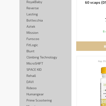
RoyalBaby
60 vcaps (
Reverse
Lasting
Bottecchia
Aztek
В 
Mission
Funscoo
FitLogic
Blunt
Climbing Technology
DS
MicroSHIFT
SPACE KID
Rehall
DAVI
Rideoo
Humangear
Prime Scootering