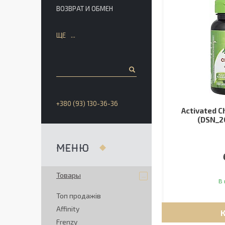
ВОЗВРАТ И ОБМЕН
ЩЕ
+380 (93) 130-36-36
Activated C
(DSN_2
Товары
В 
Топ продажів
Affinity
Frenzy