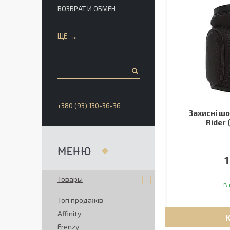
ВОЗВРАТ И ОБМЕН
ЩЕ
+380 (93) 130-36-36
Захисні шо
Rider 
1
Товары
В 
Топ продажів
Affinity
Frenzy