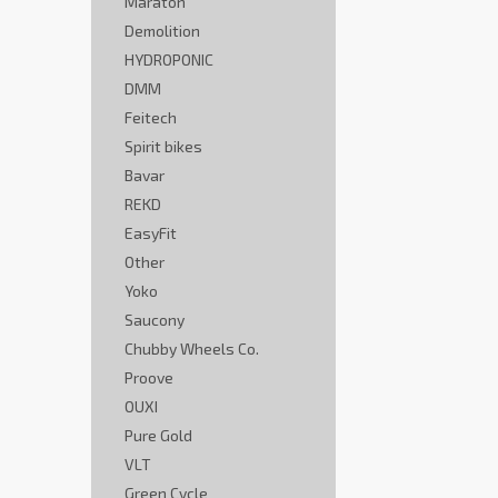
Maraton
Demolition
HYDROPONIC
DMM
Feitech
Spirit bikes
Bavar
REKD
EasyFit
Other
Yoko
Saucony
Chubby Wheels Co.
Proove
OUXI
Pure Gold
VLT
Green Cycle