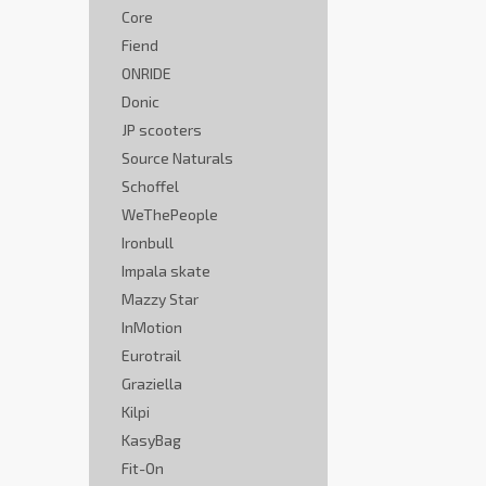
Core
Fiend
ONRIDE
Donic
JP scooters
Source Naturals
Schoffel
WeThePeople
Ironbull
Impala skate
Mazzy Star
InMotion
Eurotrail
Graziella
Kilpi
KasyBag
Fit-On