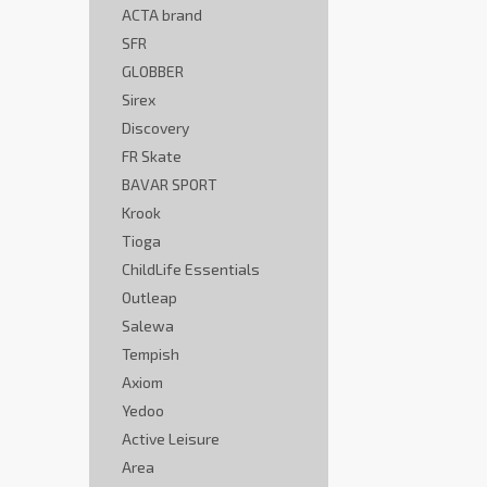
ACTA brand
SFR
GLOBBER
Sirex
Discovery
FR Skate
BAVAR SPORT
Krook
Tioga
ChildLife Essentials
Outleap
Salewa
Tempish
Axiom
Yedoo
Active Leisure
Area