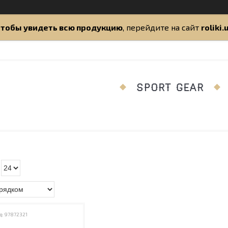
тобы увидеть всю продукцию
, перейдите на сайт
roliki.
SPORT GEAR
97872321