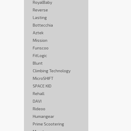
RoyalBaby
Reverse
Lasting
Bottecchia
Aztek
Mission
Funscoo
FitLogic
Blunt
Climbing Technology
MicroSHIFT
SPACE KID
Rehall
DAVI
Rideoo
Humangear
Prime Scootering