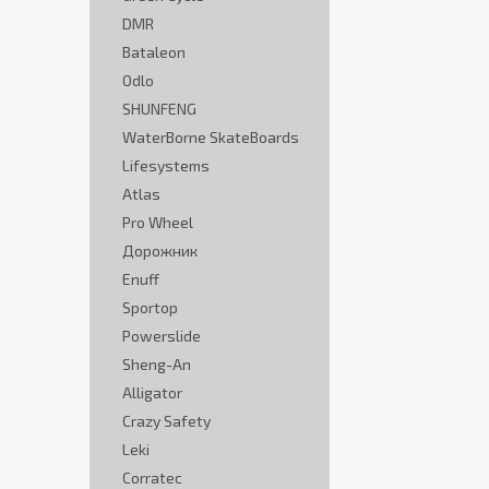
DMR
Bataleon
Odlo
SHUNFENG
WaterBorne SkateBoards
Lifesystems
Atlas
Pro Wheel
Дорожник
Enuff
Sportop
Powerslide
Sheng-An
Alligator
Crazy Safety
Leki
Corratec