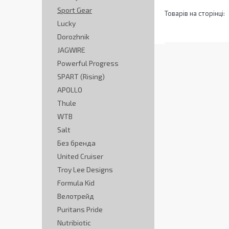
Sport Gear
Lucky
Dorozhnik
JAGWIRE
Powerful Progress
SPART (Rising)
APOLLO
Thule
WTB
Salt
Без бренда
United Cruiser
Troy Lee Designs
Formula Kid
Велотрейд
Puritans Pride
Nutribiotic