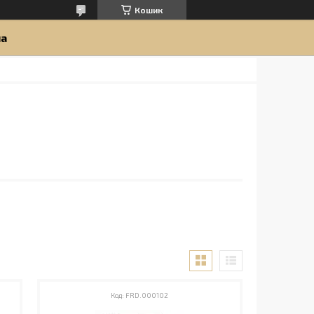
Кошик
ua
FRD.000102