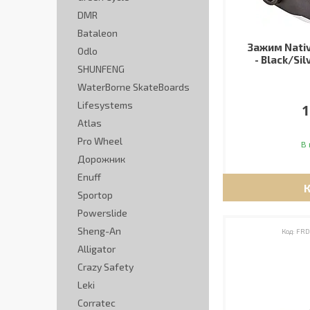
DMR
Bataleon
Зажим Nativ
Odlo
- Black/Si
SHUNFENG
WaterBorne SkateBoards
Lifesystems
1
Atlas
Pro Wheel
В 
Дорожник
Enuff
Sportop
Powerslide
Sheng-An
FRD
Alligator
Crazy Safety
Leki
Corratec