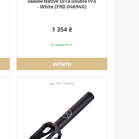
Зажим Native Orca Double Pro
- White (FRD.046940)
1 354 ₴
В наявності
КУПИТИ
FRD.038936