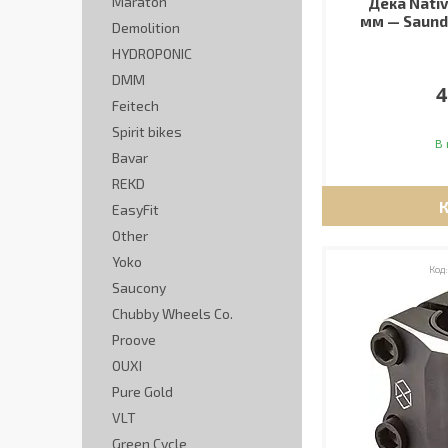
Maraton
Дека Nativ
мм — Saund
Demolition
HYDROPONIC
DMM
4
Feitech
Spirit bikes
В 
Bavar
REKD
EasyFit
Other
Yoko
Saucony
Chubby Wheels Co.
Proove
OUXI
Pure Gold
VLT
Green Cycle