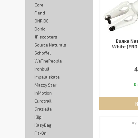
Core
Fiend
ONRIDE
Donic
JP scooters
Вилка Nat
Source Naturals
White (FRD
Schoffel
WeThePeople
4
Ironbull
Impala skate
В 
Mazzy Star
InMotion
Eurotrail
Graziella
Kilpi
KasyBag
Fit-On