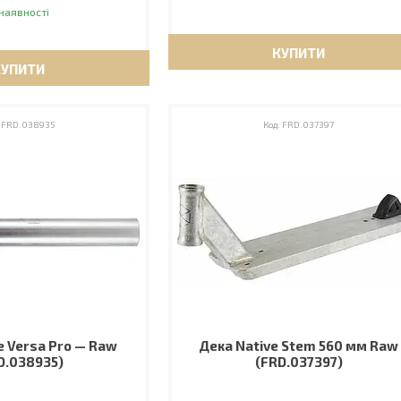
наявності
КУПИТИ
КУПИТИ
FRD.038935
FRD.037397
e Versa Pro — Raw
Дека Native Stem 560 мм Raw
D.038935)
(FRD.037397)