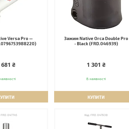
ive Versa Pro —
Зажим Native Orca Double Pro
.0796753988220)
- Black (FRD.046939)
 681 ₴
1 301 ₴
наявності
В наявності
КУПИТИ
КУПИТИ
FRD.047745
FRD.047938