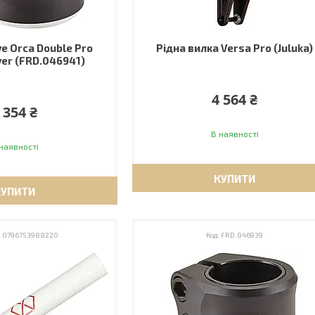
e Orca Double Pro
Рідна вилка Versa Pro (Juluka)
lver (FRD.046941)
4 564 ₴
 354 ₴
В наявності
наявності
КУПИТИ
КУПИТИ
.0796753988220
FRD.046939