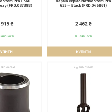
e Stem Pro L 560
Кермо кермо Native Stem Pro
ezy (FRD.037398)
635 — Black (FRD.046861)
 915 ₴
2 462 ₴
наявності
В наявності
КУПИТИ
КУПИТИ
FRD.046941
FRD.039672