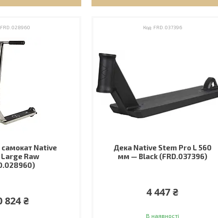
FRD.028960
FRD.037396
самокат Native
Дека Native Stem Pro L 560
 Large Raw
мм — Black (FRD.037396)
D.028960)
4 447 ₴
0 824 ₴
В наявності