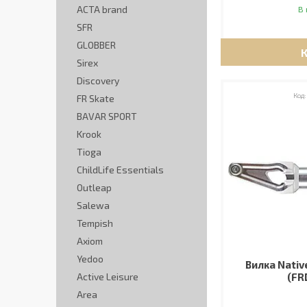
ACTA brand
В 
SFR
GLOBBER
Sirex
Discovery
FR Skate
BAVAR SPORT
Krook
Tioga
ChildLife Essentials
Outleap
Salewa
Tempish
Axiom
Yedoo
Вилка Nativ
Active Leisure
(FR
Area