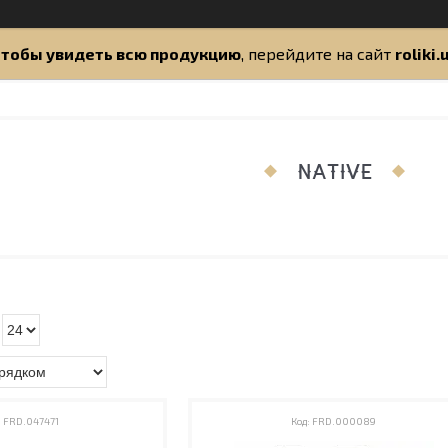
тобы увидеть всю продукцию
, перейдите на сайт
roliki.
NATIVE
FRD.047471
FRD.000089