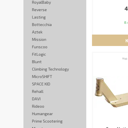
RoyalBaby
4
Reverse
Lasting
В 
Bottecchia
Aztek
Mission
Funscoo
FitLogic
Blunt
Climbing Technology
MicroSHIFT
SPACE KID
Rehall
DAVI
Rideoo
Humangear
Prime Scootering