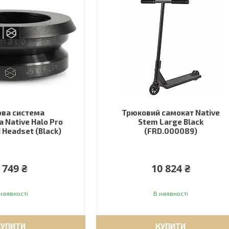
ва система
Трюковий самокат Native
 Native Halo Pro
Stem Large Black
 Headset (Black)
(FRD.000089)
 749 ₴
10 824 ₴
наявності
В наявності
КУПИТИ
КУПИТИ