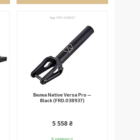
FRD.038937
Вилка Native Versa Pro —
Black (FRD.038937)
5 558 ₴
В наявності