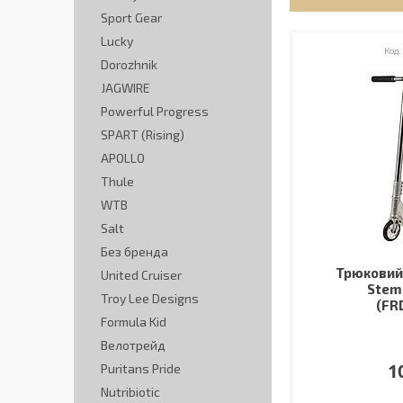
Sport Gear
Lucky
Dorozhnik
JAGWIRE
Powerful Progress
SPART (Rising)
APOLLO
Thule
WTB
Salt
Без бренда
Трюковий 
United Cruiser
Stem
Troy Lee Designs
(FR
Formula Kid
Велотрейд
1
Puritans Pride
Nutribiotic