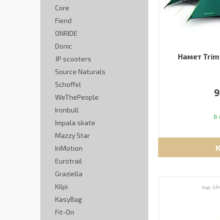
Core
Fiend
ONRIDE
Donic
Намет Trimm
JP scooters
Source Naturals
Schoffel
9
WeThePeople
Ironbull
В 
Impala skate
Mazzy Star
InMotion
Eurotrail
Graziella
Kilpi
GR
KasyBag
Fit-On