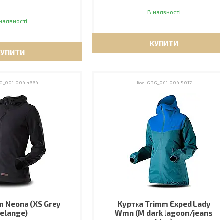
В наявності
наявності
КУПИТИ
КУПИТИ
G_001.004.4664
GRG_001.004.5017
 Neona (XS Grey
Куртка Trimm Exped Lady
elange)
Wmn (M dark lagoon/jeans