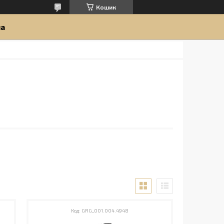
Кошик
ua
GRG_001.004.4948