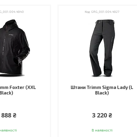
G_001.004.4940
GRG_001.004.4927
imm Foxter (XXL
Штани Trimm Sigma Lady (L
Black)
Black)
 888 ₴
3 220 ₴
наявності
В наявності