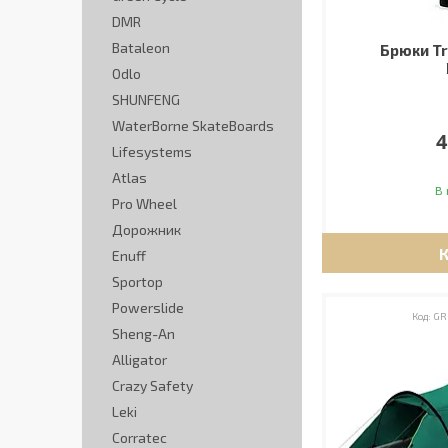
DMR
Bataleon
Брюки Tr
Odlo
SHUNFENG
WaterBorne SkateBoards
4
Lifesystems
Atlas
В 
Pro Wheel
Дорожник
Enuff
Sportop
Powerslide
GR
Sheng-An
Alligator
Crazy Safety
Leki
Corratec