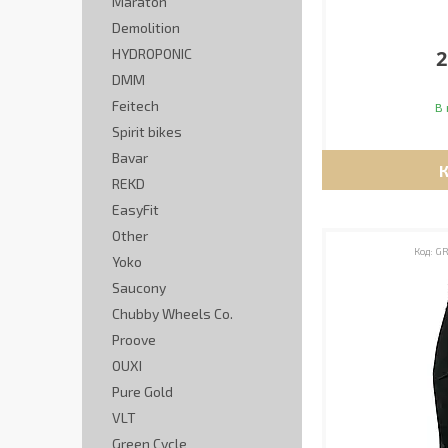
Maraton
Demolition
HYDROPONIC
2
DMM
Feitech
В 
Spirit bikes
Bavar
REKD
EasyFit
Other
GR
Yoko
Saucony
Chubby Wheels Co.
Proove
OUXI
Pure Gold
VLT
Green Cycle