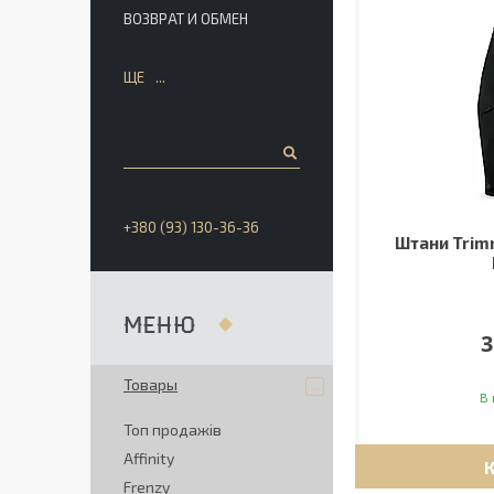
ВОЗВРАТ И ОБМЕН
ЩЕ
+380 (93) 130-36-36
Штани Trim
3
Товары
В 
Топ продажів
Affinity
Frenzy