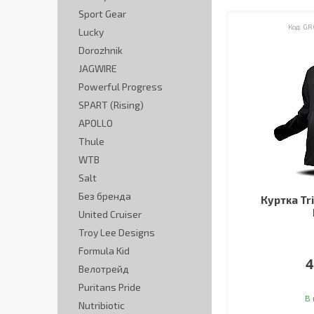
Sport Gear
GR
Lucky
Dorozhnik
JAGWIRE
Powerful Progress
SPART (Rising)
APOLLO
Thule
WTB
Salt
Без бренда
Куртка Tr
United Cruiser
Troy Lee Designs
Formula Kid
4
Велотрейд
Puritans Pride
В 
Nutribiotic