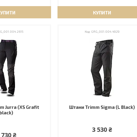
КУПИТИ
КУПИТИ
G_001.004.2615
GRG_001.004.4929
 Jurra (XS Grafit
Штани Trimm Sigma (L Black)
black)
3 530 ₴
 730 ₴