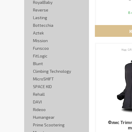
RoyalBaby
Reverse
В 
Lasting
Bottecchia
Aztek
Mission
Funscoo
GR
FitLogic
Blunt
Climbing Technology
MicroSHIFT
SPACE KID
Rehall
DAVI
Rideoo
Humangear
Флис Trimm
Prime Scootering
m