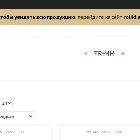
тобы увидеть всю продукцию
, перейдите на сайт
roliki.
TRIMM
G_001.004.1873
GRG_001.004.4628