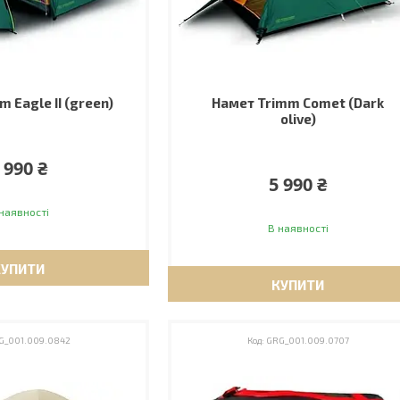
 Eagle II (green)
Намет Trimm Comet (Dark
olive)
 990 ₴
5 990 ₴
наявності
В наявності
КУПИТИ
КУПИТИ
G_001.009.0842
GRG_001.009.0707