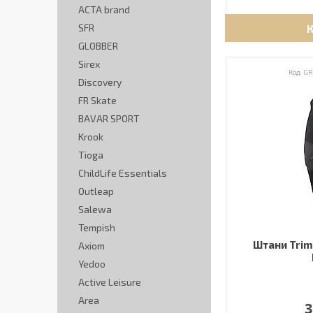
ACTA brand
SFR
GLOBBER
Sirex
GR
Discovery
FR Skate
BAVAR SPORT
Krook
Tioga
ChildLife Essentials
Outleap
Salewa
Tempish
Штани Trimm
Axiom
Yedoo
Active Leisure
Area
3