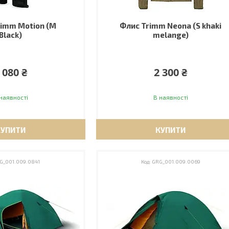
imm Motion (M
Флис Trimm Neona (S khaki
Black)
melange)
 080 ₴
2 300 ₴
наявності
В наявності
КУПИТИ
КУПИТИ
G_001.009.0841
GRG_001.009.0069