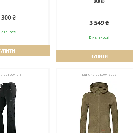
blue)
 300 ₴
3 549 ₴
наявності
В наявності
КУПИТИ
КУПИТИ
G_001.004.2161
GRG_001.004.5005