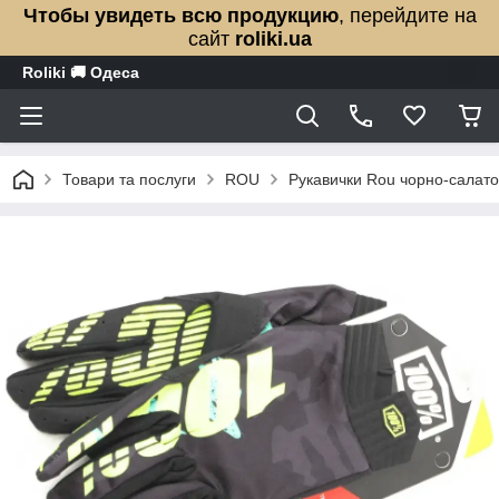
Чтобы увидеть всю продукцию
, перейдите на
сайт
roliki.ua
Roliki 🚚 Одеса
Товари та послуги
ROU
Рукавички Rou чорно-салатов