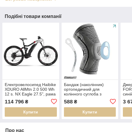
Подібні товари компанії
Електровелосипед Haibike
Бандаж (наколінник)
Дже
XDURO AllMtn 2.0 500 Wh
ортопедичний для
FORE
12 s. NX Eagle 27.5", рама
колінного суглоба з
сині
L, чорно-сіро-червоний,
ребрами жорсткості та
114 796
588
3 6
₴
₴
2020, тестовий
силіконовою вставкою
(ROU_6574070)
(сірий). Розмір L
Купити
Купити
Про нас