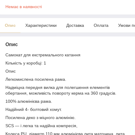
Немає в наявності
Опис
Характеристики
Доставка
Оплата
Умови п
Опис
Самокат для екстремального катання
Кількість у коробці: 1
Опис
Легкомислена посилена рама.
Надміцна передня вилка для полегшення елементів
обертання, можливість повороту керма на 360 градусів.
100% алюмінієва рама.
Надійний 4- болтовий хомут.
Посилена деко з міцного алюмінію.
SCS — і легка та надійна компресія,
Колеса PU, діаметр 110 мм алюмінієва лита маточина, лита