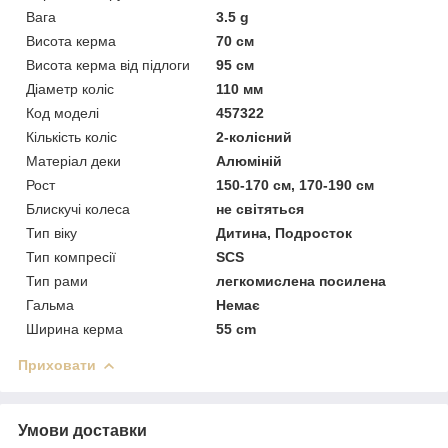
Вага
3.5 g
Висота керма
70 см
Висота керма від підлоги
95 см
Діаметр коліс
110 мм
Код моделі
457322
Кількість коліс
2-колісний
Матеріал деки
Алюміній
Рост
150-170 см, 170-190 см
Блискучі колеса
не світяться
Тип віку
Дитина, Подросток
Тип компресії
SCS
Тип рами
легкомислена посилена
Гальма
Немає
Ширина керма
55 cm
Приховати
Умови доставки