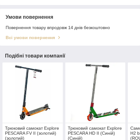
Умови повернення
Повернення товару впродовж 14 днів безкоштовно
Всі умови повернення
Подібні товари компанії
Трюковий самокат Explore
Трюковий самокат Explore
Само
PESCARA FV II (золотий)
PESCARA HD II (Синій)
H2 b
(золотий)
(Синій)
(RO