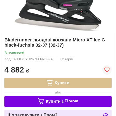
Bladerunner льодові ковзани Micro XT Ice G
black-fuchsia 32-37 (32-37)
В наявності
Код: 87I0G15109-NJ04-32-37
Роздріб
4 882
₴
Купити
або
Купити з
Що таке купити з Пром?