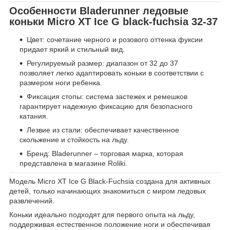
Особенности Bladerunner ледовые
коньки Micro XT Ice G black-fuchsia 32-37
Цвет: сочетание черного и розового оттенка фуксии
придает яркий и стильный вид.
Регулируемый размер: диапазон от 32 до 37
позволяет легко адаптировать коньки в соответствии с
размером ноги ребенка.
Фиксация стопы: система застежек и ремешков
гарантирует надежную фиксацию для безопасного
катания.
Лезвие из стали: обеспечивает качественное
скольжение и стойкость на льду.
Бренд: Bladerunner – торговая марка, которая
представлена в магазине Roliki.
Модель Micro XT Ice G Black-Fuchsia создана для активных
детей, только начинающих знакомиться с миром ледовых
развлечений.
Коньки идеально подходят для первого опыта на льду,
поддерживая естественное положение ноги и обеспечивая