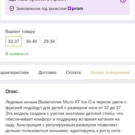
Замовлення під захистом
Варіант товару
32-37
36-40
29-34
В наявності
арактеристики
Доставка
Оплата
Умови повернення
Опис
Ледовые коньки Bladerunner Micro XT Ice G в черном цвете с
фуксией подойдут для детей с размером ноги от 32 до 37.
Эта модель создана с учетом анатомии детской стопы, что
обеспечивает комфорт и поддержку во время катания на
льду. Конструкция с регулируемым размером позволяет
дольше пользоваться коньками, адаптируясь к росту ноги.