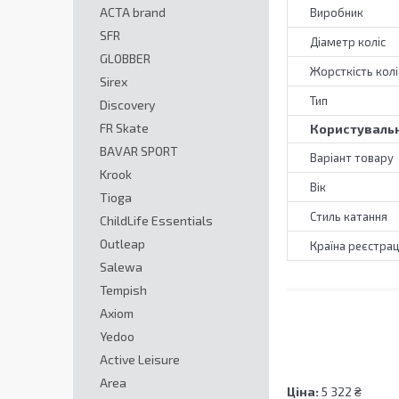
ACTA brand
Виробник
SFR
Діаметр коліс
GLOBBER
Жорсткість колі
Sirex
Тип
Discovery
FR Skate
Користувальн
BAVAR SPORT
Варіант товару
Krook
Вік
Tioga
Стиль катання
ChildLife Essentials
Outleap
Країна реєстрац
Salewa
Tempish
Axiom
Yedoo
Active Leisure
Area
Ціна:
5 322 ₴