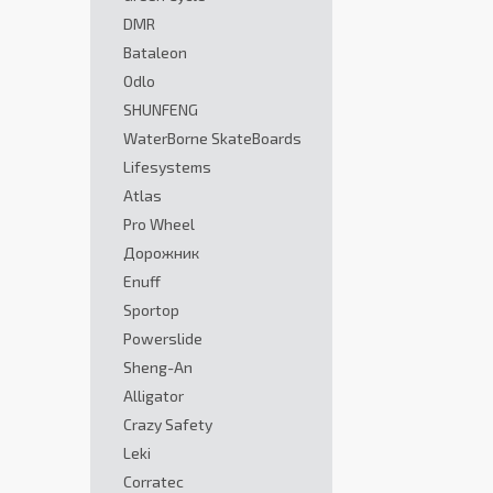
DMR
Bataleon
Odlo
SHUNFENG
WaterBorne SkateBoards
Lifesystems
Atlas
Pro Wheel
Дорожник
Enuff
Sportop
Powerslide
Sheng-An
Alligator
Crazy Safety
Leki
Corratec