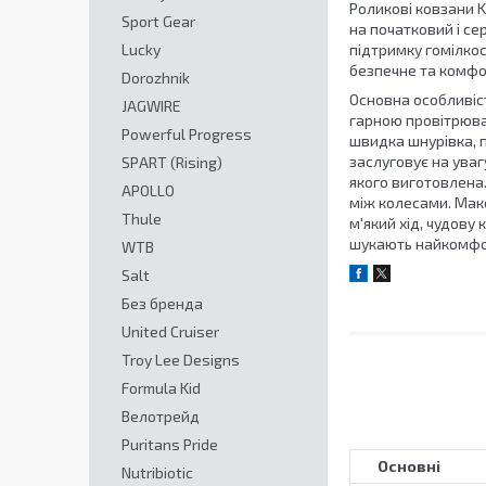
Роликові ковзани K
Sport Gear
на початковий і се
Lucky
підтримку гомілкос
безпечне та комфо
Dorozhnik
Основна особливіст
JAGWIRE
гарною провітрюван
Powerful Progress
швидка шнурівка, п
заслуговує на уваг
SPART (Rising)
якого виготовлена
APOLLO
між колесами. Макс
Thule
м'який хід, чудову
шукають найкомфор
WTB
Salt
Без бренда
United Cruiser
Troy Lee Designs
Formula Kid
Велотрейд
Puritans Pride
Основні
Nutribiotic