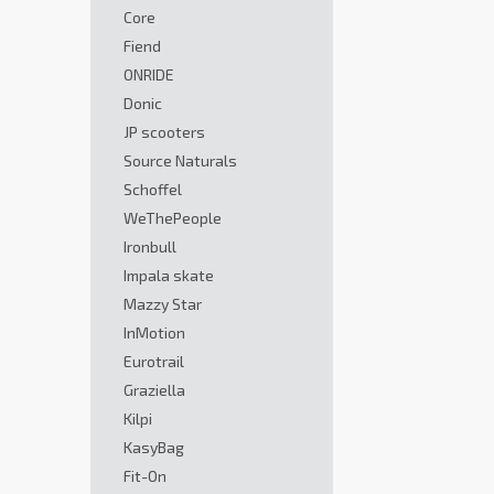
Core
Fiend
ONRIDE
Donic
JP scooters
Source Naturals
Schoffel
WeThePeople
Ironbull
Impala skate
Mazzy Star
InMotion
Eurotrail
Graziella
Kilpi
KasyBag
Fit-On