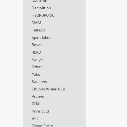
Maraton
Demolition
HYDROPONIC
DMM
Feitech
Spirit bikes
Bavar
REKD
EasyFit
Other
Yoko
Saucony
Chubby Wheels Co.
Proove
OUXI
Pure Gold
VLT
Green Cycle