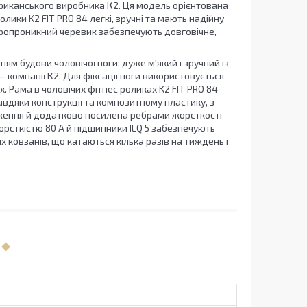
мериканського виробника К2. Ця модель орієнтована
лики K2 FIT PRO 84 легкі, зручні та мають надійну
вітропроникний черевик забезпечують довговічне,
ям будови чоловічої ноги, дуже м'який і зручний із
компанії К2. Для фіксації ноги використовується
. Рама в чоловічих фітнес роликах K2 FIT PRO 84
авдяки конструкції та композитному пластику, з
аження й додатково посилена ребрами жорсткості
орсткістю 80 А й підшипники ILQ 5 забезпечують
х ковзанів, що катаються кілька разів на тиждень і