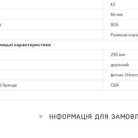
K2
84 мм
с
80А
Роликові ковз
ицькі характеристики
290 мм
дорослий
фитнес (fitnes
ії бренда
США
ІНФОРМАЦІЯ ДЛЯ ЗАМОВ