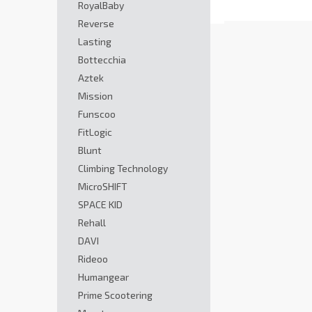
RoyalBaby
Reverse
Lasting
Bottecchia
Aztek
Mission
Funscoo
FitLogic
Blunt
Climbing Technology
MicroSHIFT
SPACE KID
Rehall
DAVI
Rideoo
Humangear
Prime Scootering