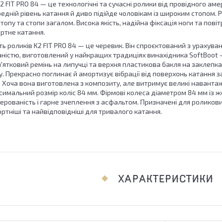
2 FIT PRO 84 — це технологічні та сучасні ролики від провідного а
редній рівень катання й диво підійде чоловікам із широким стопом. Ро
топу та стопи загалом. Висока якість, надійна фіксація ноги та по
ртне катання.
ь роликів K2 FIT PRO 84 — це черевик. Він спроєктований з урахуванн
істю, виготовлений у найкращих традиціях винахідника SoftBoot — 
'ятковий ремінь на липучці та верхня пластикова бакля на заклепках
у. Прекрасно поглинає й амортизує вібрації від поверхонь катання з
. Хоча вона виготовлена з композиту, але витримує великі навант
имальний розмір коліс 84 мм. Фірмові колеса діаметром 84 мм із ж
 керованість і гарне зчеплення з асфальтом. Призначені для роликови
тніші та найвідповідніші для тривалого катання.
ХАРАКТЕРИСТИКИ