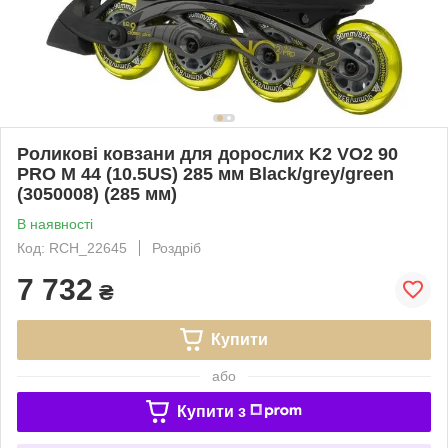
Роликові ковзани для дорослих K2 VO2 90
PRO M 44 (10.5US) 285 мм Black/grey/green
(3050008) (285 мм)
В наявності
Код: RCH_22645
Роздріб
7 732
₴
Купити
або
Купити з