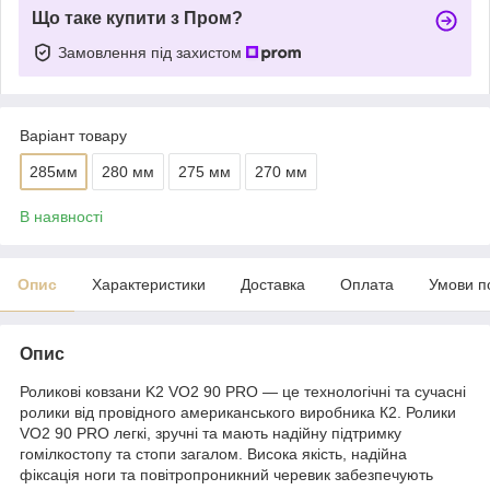
Що таке купити з Пром?
Замовлення під захистом
Варіант товару
285мм
280 мм
275 мм
270 мм
В наявності
Опис
Характеристики
Доставка
Оплата
Умови п
Опис
Роликові ковзани K2 VO2 90 PRO — це технологічні та сучасні
ролики від провідного американського виробника К2. Ролики
VO2 90 PRO легкі, зручні та мають надійну підтримку
гомілкостопу та стопи загалом. Висока якість, надійна
фіксація ноги та повітропроникний черевик забезпечують