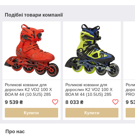
Подібні товари компанії
Роликові ковзани для
Роликові ковзани для
Роли
дорослих K2 VO2 100 X
дорослих K2 VO2 100 X
доро
BOA M 44 (10.5US) 285
BOA M 44 (10.5US) 285
PRO 
мм Red/black (3050006)
мм Black/lime/blue
мм B
9 539
8 033
9 5
₴
₴
(285 мм)
(3040006) (285 мм)
(305
Купити
Купити
Про нас