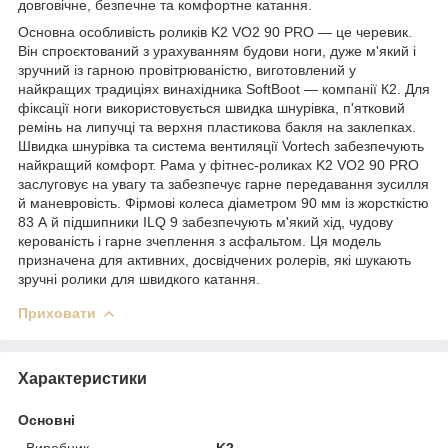
довговічне, безпечне та комфортне катання.
Основна особливість роликів K2 VO2 90 PRO — це черевик.
Він спроєктований з урахуванням будови ноги, дуже м'який і
зручний із гарною провітрюваністю, виготовлений у
найкращих традиціях винахідника SoftBoot — компанії К2. Для
фіксації ноги використовується швидка шнурівка, п'ятковий
ремінь на липучці та верхня пластикова бакля на заклепках.
Швидка шнурівка та система вентиляції Vortech забезпечують
найкращий комфорт. Рама у фітнес-роликах K2 VO2 90 PRO
заслуговує на увагу та забезпечує гарне передавання зусилля
й маневровість. Фірмові колеса діаметром 90 мм із жорсткістю
83 А й підшипники ILQ 9 забезпечують м'який хід, чудову
керованість і гарне зчеплення з асфальтом. Ця модель
призначена для активних, досвідчених ролерів, які шукають
зручні ролики для швидкого катання.
Приховати
Характеристики
Основні
Виробник
K2