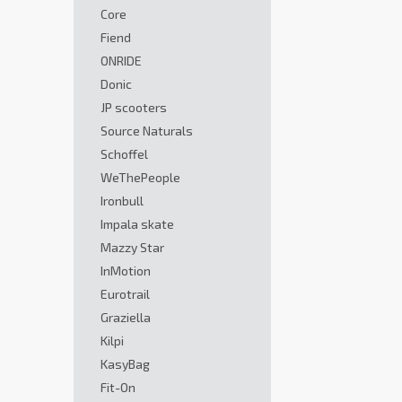
Core
Fiend
ONRIDE
Donic
JP scooters
Source Naturals
Schoffel
WeThePeople
Ironbull
Impala skate
Mazzy Star
InMotion
Eurotrail
Graziella
Kilpi
KasyBag
Fit-On