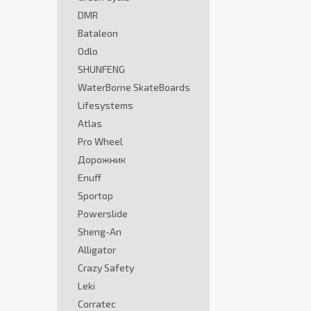
DMR
Bataleon
Odlo
SHUNFENG
WaterBorne SkateBoards
Lifesystems
Atlas
Pro Wheel
Дорожник
Enuff
Sportop
Powerslide
Sheng-An
Alligator
Crazy Safety
Leki
Corratec