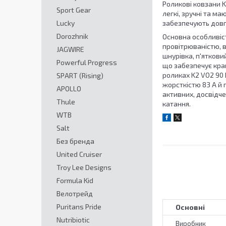
Роликові ковзани K
Sport Gear
легкі, зручні та м
Lucky
забезпечують довг
Dorozhnik
Основна особливіст
провітрюваністю, в
JAGWIRE
шнурівка, п'яткови
Powerful Progress
що забезпечує кра
роликах K2 VO2 90 
SPART (Rising)
жорсткістю 83 А й 
APOLLO
активних, досвідче
Thule
катання.
WTB
Salt
Без бренда
United Cruiser
Troy Lee Designs
Formula Kid
Велотрейд
Puritans Pride
Основні
Nutribiotic
Виробник