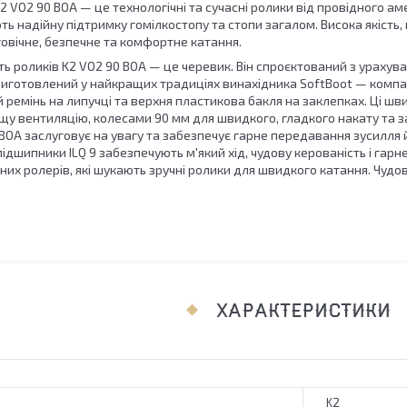
2 VO2 90 BOA — це технологічні та сучасні ролики від провідного а
ають надійну підтримку гомілкостопу та стопи загалом. Висока якість
овічне, безпечне та комфортне катання.
ь роликів K2 VO2 90 BOA — це черевик. Він спроєктований з урахува
иготовлений у найкращих традиціях винахідника SoftBoot — компані
й ремінь на липучці та верхня пластикова бакля на заклепках. Ці ш
щу вентиляцію, колесами 90 мм для швидкого, гладкого накату та з
BOA заслуговує на увагу та забезпечує гарне передавання зусилля 
підшипники ILQ 9 забезпечують м'який хід, чудову керованість і га
них ролерів, які шукають зручні ролики для швидкого катання. Чудо
ХАРАКТЕРИСТИКИ
K2