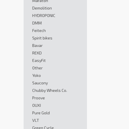
Maraton
Demolition
HYDROPONIC
DMM
Feitech
Spirit bikes
Bavar
REKD
EasyFit
Other
Yoko
Saucony
Chubby Wheels Co.
Proove
OUXI
Pure Gold
VLT
Green Cycle