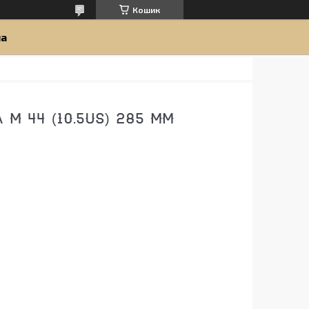
Кошик
ua
M 44 (10.5US) 285 ММ