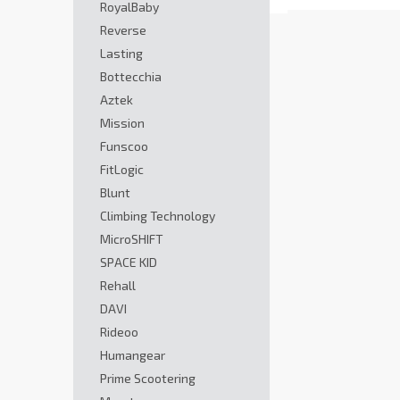
RoyalBaby
Reverse
Lasting
Bottecchia
Aztek
Mission
Funscoo
FitLogic
Blunt
Climbing Technology
MicroSHIFT
SPACE KID
Rehall
DAVI
Rideoo
Humangear
Prime Scootering