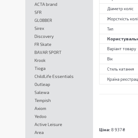
ACTA brand
Діаметр коліс
SFR
Жорсткість колі
GLOBBER
Sirex
Тип
Discovery
Користувальн
FR Skate
Варіант товару
BAVAR SPORT
Вік
Krook
Tioga
Стиль катання
ChildLife Essentials
Країна реєстрац
Outleap
Salewa
Tempish
Axiom
Yedoo
Active Leisure
Ціна:
8 937 ₴
Area