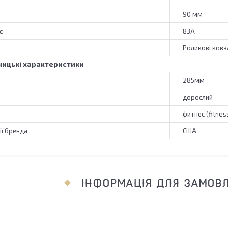
90 мм
с
83А
Роликові ковз
ицькі характеристики
285мм
дорослий
фитнес (fitnes
ії бренда
США
ІНФОРМАЦІЯ ДЛЯ ЗАМОВ