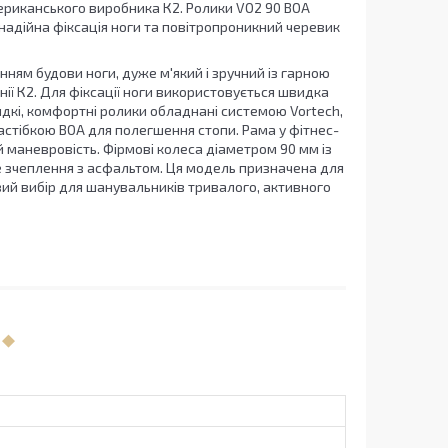
мериканського виробника К2. Ролики VO2 90 BOA
, надійна фіксація ноги та повітропроникний черевик
нням будови ноги, дуже м'який і зручний із гарною
ї К2. Для фіксації ноги використовується швидка
видкі, комфортні ролики обладнані системою Vortech,
астібкою BOA для полегшення стопи. Рама у фітнес-
й маневровість. Фірмові колеса діаметром 90 мм із
рне зчеплення з асфальтом. Ця модель призначена для
вий вибір для шанувальників тривалого, активного