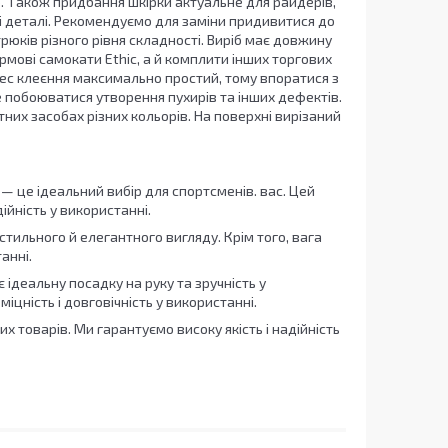
о. Також придбання шкірки актуальне для райдерів,
і деталі. Рекомендуємо для заміни придивитися до
трюків різного рівня складності. Виріб має довжину
рмові самокати Ethic, а й комплити інших торгових
цес клеєння максимально простий, тому впоратися з
 побоюватися утворення пухирів та інших дефектів.
них засобах різних кольорів. На поверхні вирізаний
 — це ідеальний вибір для спортсменів. вас. Цей
ійність у використанні.
стильного й елегантного вигляду. Крім того, вага
анні.
деальну посадку на руку та зручність у
іцність і довговічність у використанні.
 товарів. Ми гарантуємо високу якість і надійність