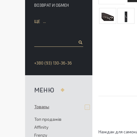
ВОЗВРАТ И ОБМЕН
ЩЕ
+380 (93) 130-36-36
Товары
Топ продажів
Affinity
Наждак для самока
Frenzy