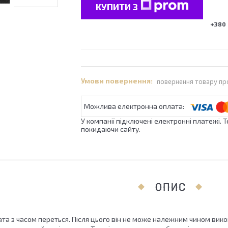
КУПИТИ З
+380 
повернення товару пр
У компанії підключені електронні платежі. 
покидаючи сайту.
ОПИС
та з часом переться. Після цього він не може належним чином ви