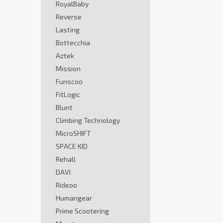
RoyalBaby
Reverse
Lasting
Bottecchia
Aztek
Mission
Funscoo
FitLogic
Blunt
Climbing Technology
MicroSHIFT
SPACE KID
Rehall
DAVI
Rideoo
Humangear
Prime Scootering