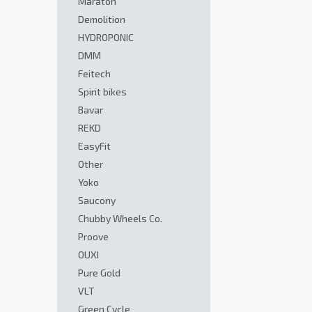
Maraton
Demolition
HYDROPONIC
DMM
Feitech
Spirit bikes
Bavar
REKD
EasyFit
Other
Yoko
Saucony
Chubby Wheels Co.
Proove
OUXI
Pure Gold
VLT
Green Cycle