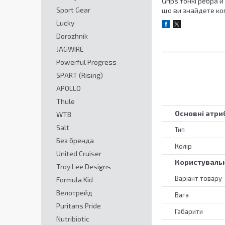
Grips тонкі ребра 
Sport Gear
що ви знайдете ко
Lucky
Dorozhnik
JAGWIRE
Powerful Progress
SPART (Rising)
APOLLO
Thule
Основні атри
WTB
Salt
Тип
Без бренда
Колір
United Cruiser
Користувальн
Troy Lee Designs
Варіант товару
Formula Kid
Велотрейд
Вага
Puritans Pride
Габарити
Nutribiotic