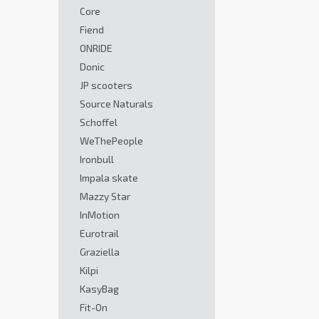
Core
Fiend
ONRIDE
Donic
JP scooters
Source Naturals
Schoffel
WeThePeople
Ironbull
Impala skate
Mazzy Star
InMotion
Eurotrail
Graziella
Kilpi
KasyBag
Fit-On