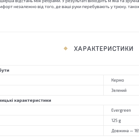
й ширша відстань між ребрами. У результаті виходить м'яка та зручн
мфорт незалежно від того, де ваші руки перебувають у трюку. тако
ХАРАКТЕРИСТИКИ
бути
Кермо
Зелений
ицькі характеристики
Evergreen
125 g
Довжина — 16