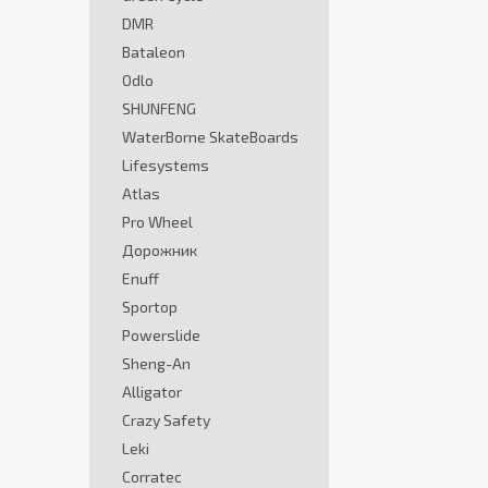
DMR
Bataleon
Odlo
SHUNFENG
WaterBorne SkateBoards
Lifesystems
Atlas
Pro Wheel
Дорожник
Enuff
Sportop
Powerslide
Sheng-An
Alligator
Crazy Safety
Leki
Corratec