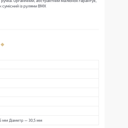
а ручка. Органічний, абстрактний малюнок гарантує,
ж сумісний із рулями BMX
5 мм Діаметр — 30,5 мм