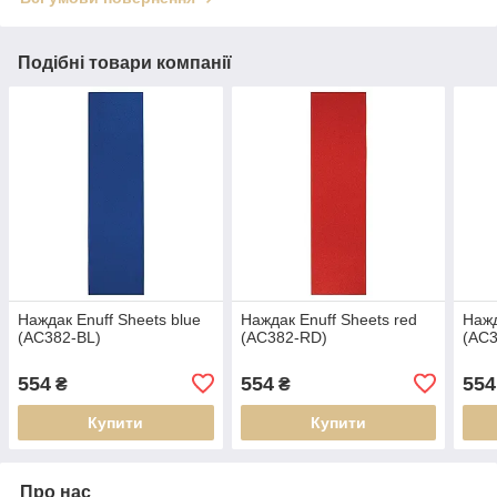
Подібні товари компанії
Наждак Enuff Sheets blue
Наждак Enuff Sheets red
Нажд
(AC382-BL)
(AC382-RD)
(AC3
554
554
554
₴
₴
Купити
Купити
Про нас