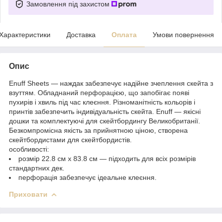
Замовлення під захистом
Характеристики
Доставка
Оплата
Умови повернення
Опис
Enuff Sheets — наждак забезпечує надійне зчеплення скейта з
взуттям. Обладнаний перфорацією, що запобігає появі
пухирів і хвиль під час клеєння. Різноманітність кольорів і
принтів забезпечить індивідуальність скейта. Enuff — якісні
дошки та комплектуючі для скейтбордингу Великобританії.
Безкомпромісна якість за прийнятною ціною, створена
скейтбордистами для скейтбордистів.
особливості:
розмір 22.8 см х 83.8 см — підходить для всіх розмірів
стандартних дек.
перфорація забезпечує ідеальне клеєння.
Приховати