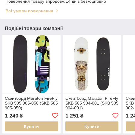
Повернення товару впродовж 14 днів безкоштовно
Всі умови повернення
Подібні товари компанії
Скейтборд Maraton FireFly
Скейтборд Maraton FireFly
Скей
SKB 505 905-050 (SKB 505
SKB 505 904-001 (SKB 505
SKB 
905-050)
904-001)
902-
1 240
1 251
1 2
₴
₴
Купити
Купити