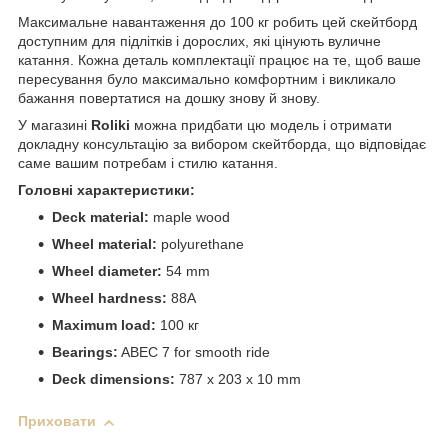
Максимальне навантаження до 100 кг робить цей скейтборд
доступним для підлітків і дорослих, які цінують вуличне
катання. Кожна деталь комплектації працює на те, щоб ваше
пересування було максимально комфортним і викликало
бажання повертатися на дошку знову й знову.
У магазині
Roliki
можна придбати цю модель і отримати
докладну консультацію за вибором скейтборда, що відповідає
саме вашим потребам і стилю катання.
Головні характеристики:
Deck material:
maple wood
Wheel material:
polyurethane
Wheel diameter:
54 mm
Wheel hardness:
88A
Maximum load:
100 кг
Bearings:
ABEC 7 for smooth ride
Deck dimensions:
787 х 203 х 10 mm
Приховати