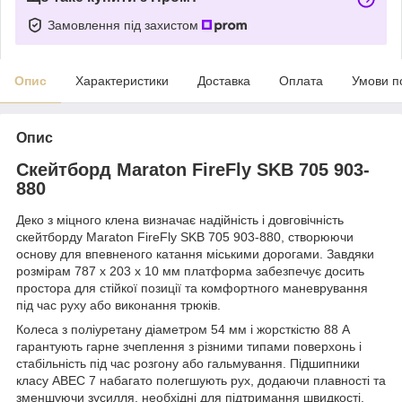
Замовлення під захистом
Опис
Характеристики
Доставка
Оплата
Умови п
Опис
Скейтборд Maraton FireFly SKB 705 903-
880
Деко з міцного клена визначає надійність і довговічність
скейтборду Maraton FireFly SKB 705 903-880, створюючи
основу для впевненого катання міськими дорогами. Завдяки
розмірам 787 х 203 х 10 мм платформа забезпечує досить
простора для стійкої позиції та комфортного маневрування
під час руху або виконання трюків.
Колеса з поліуретану діаметром 54 мм і жорсткістю 88 А
гарантують гарне зчеплення з різними типами поверхонь і
стабільність під час розгону або гальмування. Підшипники
класу ABEC 7 набагато полегшують рух, додаючи плавності та
зменшуючи зусилля, необхідні для підтримання швидкості.