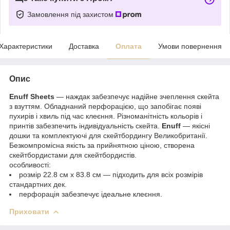
Замовлення під захистом
Характеристики
Доставка
Оплата
Умови повернення
Опис
Enuff Sheets
— наждак забезпечує надійне зчеплення скейта
з взуттям. Обладнаний перфорацією, що запобігає появі
пухирів і хвиль під час клеєння. Різноманітність кольорів і
принтів забезпечить індивідуальність скейта.
Enuff
— якісні
дошки та комплектуючі для скейтбордингу Великобританії.
Безкомпромісна якість за прийнятною ціною, створена
скейтбордистами для скейтбордистів.
особливості:
розмір 22.8 см х 83.8 см — підходить для всіх розмірів
стандартних дек.
перфорація забезпечує ідеальне клеєння.
Приховати