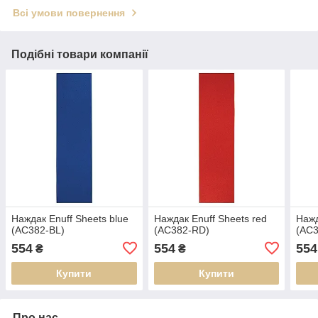
Всі умови повернення
Подібні товари компанії
Наждак Enuff Sheets blue
Наждак Enuff Sheets red
Нажд
(AC382-BL)
(AC382-RD)
(AC3
554
554
554
₴
₴
Купити
Купити
Про нас