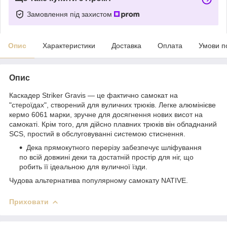
Замовлення під захистом
Опис
Характеристики
Доставка
Оплата
Умови п
Опис
Каскадер Striker Gravis — це фактично самокат на
"стероїдах", створений для вуличних трюків. Легке алюмінієве
кермо 6061 марки, зручне для досягнення нових висот на
самокаті. Крім того, для дійсно плавних трюків він обладнаний
SCS, простий в обслуговуванні системою стиснення.
Дека прямокутного перерізу забезпечує шліфування
по всій довжині деки та достатній простір для ніг, що
робить її ідеальною для вуличної їзди.
Чудова альтернатива популярному самокату NATIVE.
Приховати