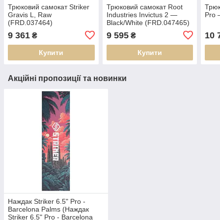
Трюковий самокат Striker
Трюковий самокат Root
Трюк
Gravis L, Raw
Industries Invictus 2 —
Pro 
(FRD.037464)
Black/White (FRD.047465)
9 361
9 595
10 
₴
₴
Купити
Купити
Акційні пропозиції та новинки
Наждак Striker 6.5" Pro -
Barcelona Palms (Наждак
Striker 6.5" Pro - Barcelona