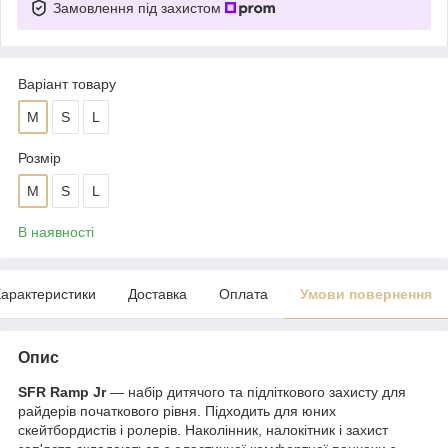
Замовлення під захистом
Варіант товару
M
S
L
Розмір
M
S
L
В наявності
арактеристики
Доставка
Оплата
Умови повернення
Опис
SFR
Ramp
Jr
— набір дитячого та підліткового захисту для
райдерів початкового рівня. Підходить для юних
скейтбордистів і ролерів. Наколінник, налокітник і захист