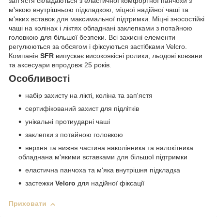
зап'ястя складаються з еластичної комфортної панчохи з
м'якою внутрішньою підкладкою, міцної надійної чаші та
м'яких вставок для максимальної підтримки. Міцні зносостійкі
чаші на колінах і ліктях обладнані заклепками з потайною
головкою для більшої безпеки. Всі захисні елементи
регулюються за обсягом і фіксуються застібками Velcro.
Компанія
SFR
випускає високоякісні ролики, льодові ковзани
та аксесуари впродовж 25 років.
Особливості
набір захисту на лікті, коліна та зап'ястя
сертифікований захист для підлітків
унікальні протиударні чаші
заклепки з потайною головкою
верхня та нижня частина наколінника та налокітника
обладнана м'якими вставками для більшої підтримки
еластична панчоха та м'яка внутрішня підкладка
застежки
Velcro
для надійної фіксації
Приховати