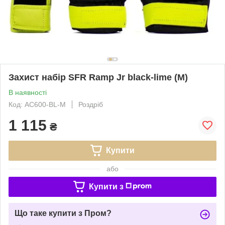
Захист набір SFR Ramp Jr black-lime (M)
В наявності
Код: AC600-BL-M
Роздріб
1 115
₴
Купити
або
Купити з
Що таке купити з Пром?