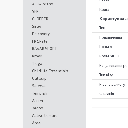
Стать
ACTA brand
Колір
SFR
Користувальн
GLOBBER
Sirex
Тип
Discovery
Призначення
FR Skate
Розмір
BAVAR SPORT
Krook
Розміри EU
Tioga
Регулювання ро
ChildLife Essentials
Тип віку
Outleap
Рівень захисту
Salewa
Tempish
Фіксація
Axiom
Yedoo
Active Leisure
Area