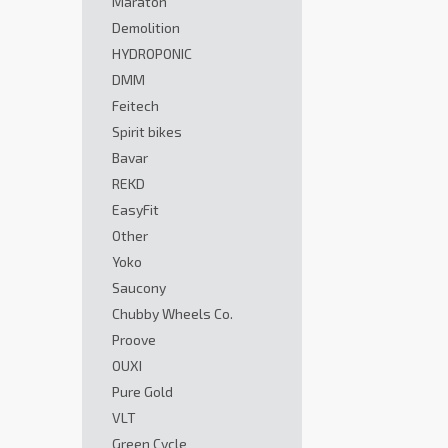
Maraton
Demolition
HYDROPONIC
DMM
Feitech
Spirit bikes
Bavar
REKD
EasyFit
Other
Yoko
Saucony
Chubby Wheels Co.
Proove
OUXI
Pure Gold
VLT
Green Cycle