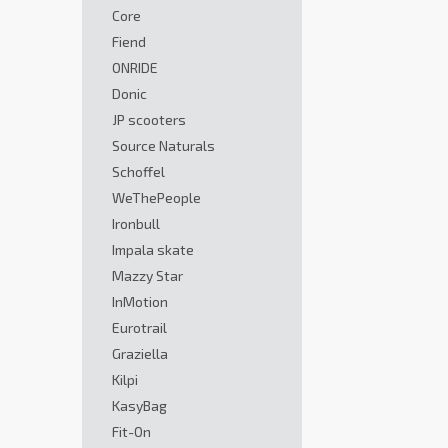
Core
Fiend
ONRIDE
Donic
JP scooters
Source Naturals
Schoffel
WeThePeople
Ironbull
Impala skate
Mazzy Star
InMotion
Eurotrail
Graziella
Kilpi
KasyBag
Fit-On