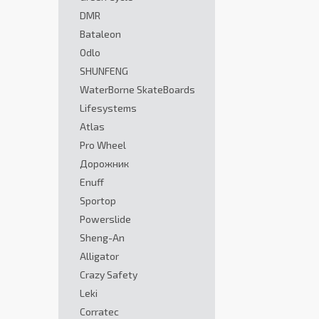
DMR
Bataleon
Odlo
SHUNFENG
WaterBorne SkateBoards
Lifesystems
Atlas
Pro Wheel
Дорожник
Enuff
Sportop
Powerslide
Sheng-An
Alligator
Crazy Safety
Leki
Corratec