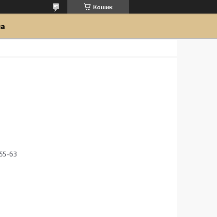
Кошик
ua
55-63