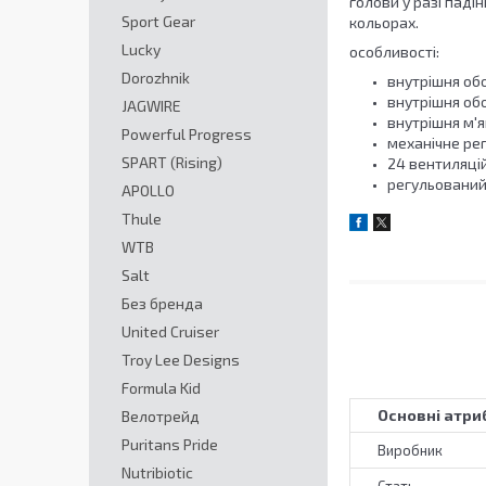
голови у разі паді
Sport Gear
кольорах.
Lucky
особливості:
Dorozhnik
внутрішня обо
внутрішня об
JAGWIRE
внутрішня м'я
Powerful Progress
механічне р
SPART (Rising)
24 вентиляці
регульований 
APOLLO
Thule
WTB
Salt
Без бренда
United Cruiser
Troy Lee Designs
Formula Kid
Основні атри
Велотрейд
Puritans Pride
Виробник
Nutribiotic