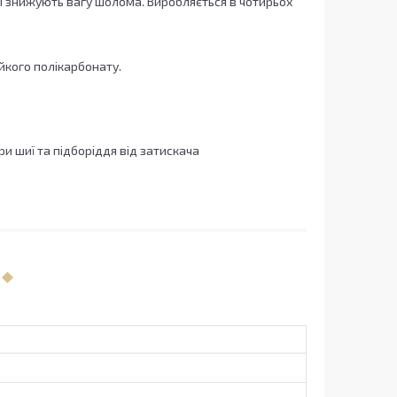
я і знижують вагу шолома. Виробляється в чотирьох
йкого полікарбонату.
и шиї та підборіддя від затискача