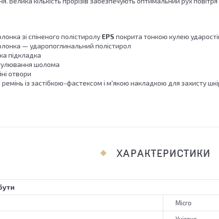
ння. Велика кількість прорізів забезпечують оптимальний рух повітр
лонка зі спіненого полістиролу
EPS
покрита тонкою кулею ударості
олонка — ударопоглинальний полістирол
ка підкладка
егулювання шолома
йні отвори
ремінь із застібкою-фастексом і м'якою накладкою для захисту шкір
ХАРАКТЕРИСТИКИ
бути
Micro