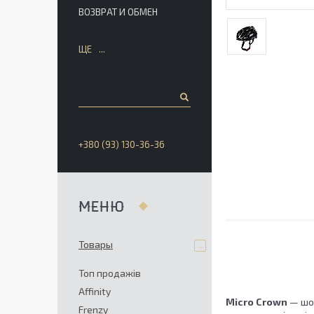
ВОЗВРАТ И ОБМЕН
ЩЕ
+380 (93) 130-36-36
Товары
Топ продажів
Affinity
Micro Crown
— шол
Frenzy