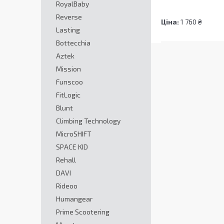
RoyalBaby
Reverse
Ціна:
1 760 ₴
Lasting
Bottecchia
Aztek
Mission
Funscoo
FitLogic
Blunt
Climbing Technology
MicroSHIFT
SPACE KID
Rehall
DAVI
Rideoo
Humangear
Prime Scootering