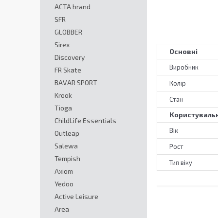
ACTA brand
SFR
GLOBBER
Sirex
Основні
Discovery
Виробник
FR Skate
BAVAR SPORT
Колір
Krook
Стан
Tioga
Користувальн
ChildLife Essentials
Вік
Outleap
Salewa
Рост
Tempish
Тип віку
Axiom
Yedoo
Active Leisure
Area