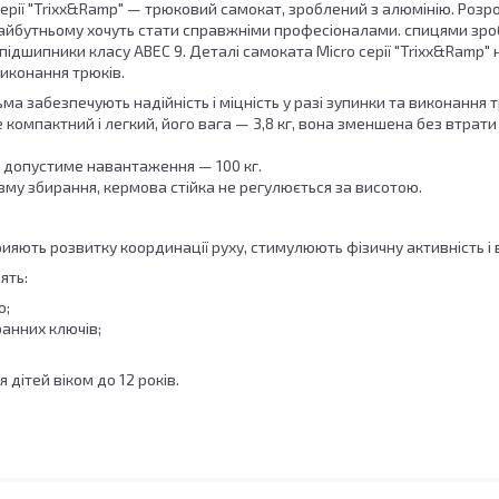
ерії "Trixx&Ramp" — трюковий самокат, зроблений з алюмінію. Роз
 майбутньому хочуть стати справжніми професіоналами. спицями зроб
підшипники класу ABEC 9. Деталі самоката Micro серії "Trixx&Ramp" н
иконання трюків.
ма забезпечують надійність і міцність у разі зупинки та виконання т
компактний і легкий, його вага — 3,8 кг, вона зменшена без втрати
допустиме навантаження — 100 кг.
зму збирання, кермова стійка не регулюється за висотою.
ияють розвитку координації руху, стимулюють фізичну активність і 
ять:
о;
анних ключів;
дітей віком до 12 років.