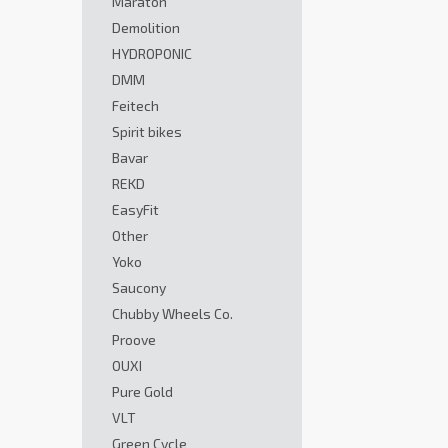
Maraton
Demolition
HYDROPONIC
DMM
Feitech
Spirit bikes
Bavar
REKD
EasyFit
Other
Yoko
Saucony
Chubby Wheels Co.
Proove
OUXI
Pure Gold
VLT
Green Cycle