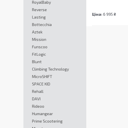
RoyalBaby
Reverse
Ціна:
6 995 ₴
Lasting
Bottecchia
Aztek
Mission
Funscoo
FitLogic
Blunt
Climbing Technology
MicroSHIFT
SPACE KID
Rehall
DAVI
Rideoo
Humangear
Prime Scootering