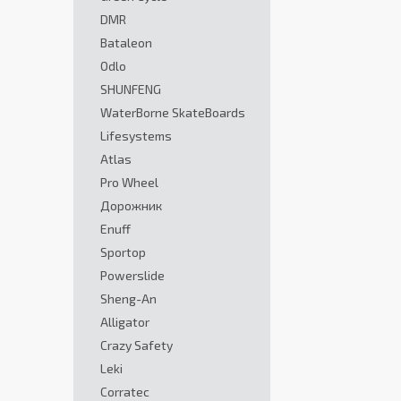
DMR
Bataleon
Odlo
SHUNFENG
WaterBorne SkateBoards
Lifesystems
Atlas
Pro Wheel
Дорожник
Enuff
Sportop
Powerslide
Sheng-An
Alligator
Crazy Safety
Leki
Corratec