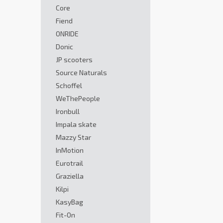
Core
Fiend
ONRIDE
Donic
JP scooters
Source Naturals
Schoffel
WeThePeople
Ironbull
Impala skate
Mazzy Star
InMotion
Eurotrail
Graziella
Kilpi
KasyBag
Fit-On