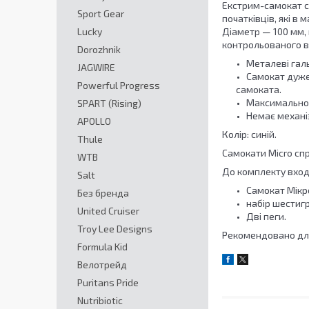
Екстрим-самокат с
Sport Gear
початківців, які в
Lucky
Діаметр — 100 мм, 
контрольованого в
Dorozhnik
Металеві галь
JAGWIRE
Самокат дуже 
Powerful Progress
самоката.
Максимально 
SPART (Rising)
Немає механі
APOLLO
Колір: синій.
Thule
Самокати Micro спр
WTB
До комплекту вход
Salt
Самокат Мікр
Без бренда
набір шестигр
United Cruiser
Дві пеги.
Troy Lee Designs
Рекомендовано для 
Formula Kid
Велотрейд
Puritans Pride
Nutribiotic