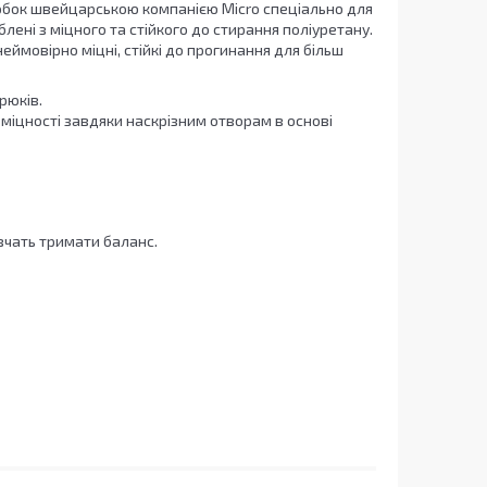
робок швейцарською компанією Micro спеціально для
лені з міцного та стійкого до стирання поліуретану.
еймовірно міцні, стійкі до прогинання для більш
рюків.
 міцності завдяки наскрізним отворам в основі
вчать тримати баланс.