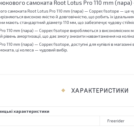
рюкового самоката Root Lotus Pro 110 mm (пара)
го самоката Root Lotus Pro 110 mm (пара) — Copper/Isotope — це ч
вирізняються високою якістю й довговічністю, що робить їх ідеальн
они мають стандартний діаметр 110 мм, що забезпечує чудову стійкіс
Pro 110 mm (пара) — Copper/Isotope виробляються з високоякісних ма
 рівень амортизації, що дає змогу знизити навантаження на коліна 
Pro 110 mm (пара) — Copper/Isotope, доступні для купівлі в магазині 
моката, ці колеса — чудовий вибір.
ХАРАКТЕРИСТИКИ
ицькі характеристики
Freerider