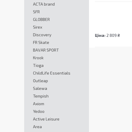
ACTA brand
SFR
GLOBBER
Sirex
Discovery
Ціна:
2 809 ₴
FR Skate
BAVAR SPORT
Krook
Tioga
ChildLife Essentials
Outleap
Salewa
Tempish
Axiom
Yedoo
Active Leisure
Area