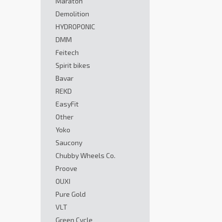
Maraton
Demolition
HYDROPONIC
DMM
Feitech
Spirit bikes
Bavar
REKD
EasyFit
Other
Yoko
Saucony
Chubby Wheels Co.
Proove
OUXI
Pure Gold
VLT
Green Cycle