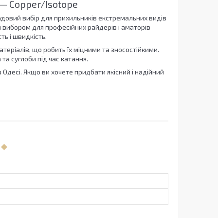
 — Copper/Isotope
удовий вибір для прихильників екстремальних видів
им вибором для професійних райдерів і аматорів
ть і швидкість.
теріалів, що робить їх міцними та зносостійкими.
та суглоби під час катання.
в Одесі. Якщо ви хочете придбати якісний і надійний