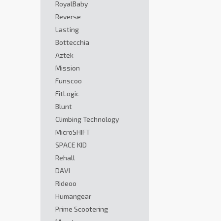
RoyalBaby
Reverse
Lasting
Bottecchia
Aztek
Mission
Funscoo
FitLogic
Blunt
Climbing Technology
MicroSHIFT
SPACE KID
Rehall
DAVI
Rideoo
Humangear
Prime Scootering