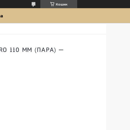
Кошик
ua
O 110 MM (ПАРА) —