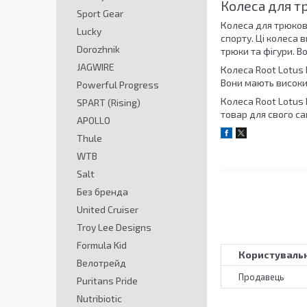
Колеса для т
Sport Gear
Колеса для трюково
Lucky
спорту. Ці колеса 
Dorozhnik
трюки та фігури. В
JAGWIRE
Колеса Root Lotus 
Вони мають високий
Powerful Progress
Колеса Root Lotus 
SPART (Rising)
товар для свого са
APOLLO
Thule
WTB
Salt
Без бренда
United Cruiser
Troy Lee Designs
Formula Kid
Користувальн
Велотрейд
Продавець
Puritans Pride
Nutribiotic