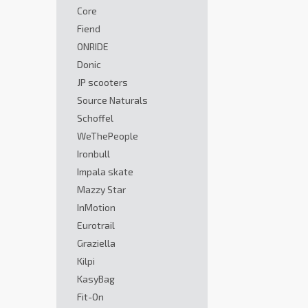
Core
Fiend
ONRIDE
Donic
JP scooters
Source Naturals
Schoffel
WeThePeople
Ironbull
Impala skate
Mazzy Star
InMotion
Eurotrail
Graziella
Kilpi
KasyBag
Fit-On