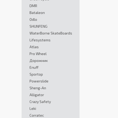
DMR
Bataleon
Odlo
SHUNFENG
WaterBorne SkateBoards
Lifesystems
Atlas
Pro Wheel
Дорожник
Enuff
Sportop
Powerslide
Sheng-An
Alligator
Crazy Safety
Leki
Corratec