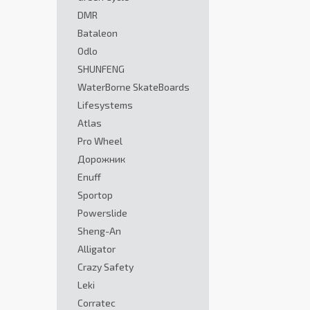
DMR
Bataleon
Odlo
SHUNFENG
WaterBorne SkateBoards
Lifesystems
Atlas
Pro Wheel
Дорожник
Enuff
Sportop
Powerslide
Sheng-An
Alligator
Crazy Safety
Leki
Corratec