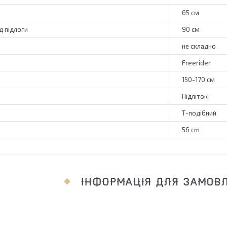
65 см
д підлоги
90 см
не складно
Freerider
150-170 см
Підліток
Т-подібний
56 cm
ІНФОРМАЦІЯ ДЛЯ ЗАМОВ