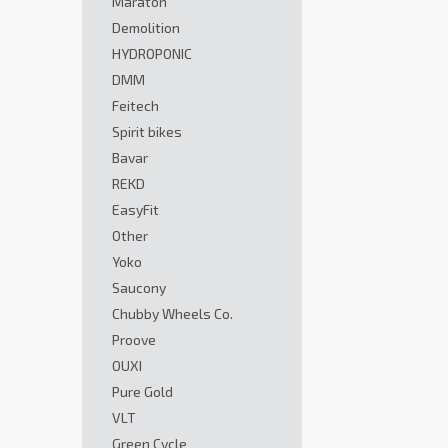
Maraton
Demolition
HYDROPONIC
DMM
Feitech
Spirit bikes
Bavar
REKD
EasyFit
Other
Yoko
Saucony
Chubby Wheels Co.
Proove
OUXI
Pure Gold
VLT
Green Cycle