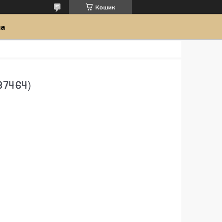
Кошик
ua
37464)