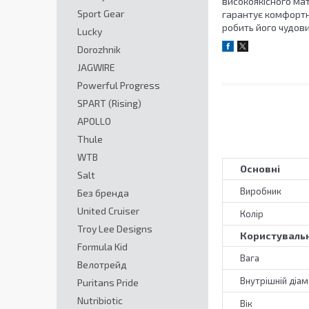
високоякісного мат
Sport Gear
гарантує комфортне
робить його чудов
Lucky
Dorozhnik
JAGWIRE
Powerful Progress
SPART (Rising)
APOLLO
Thule
WTB
Основні
Salt
Виробник
Без бренда
United Cruiser
Колір
Troy Lee Designs
Користувальн
Formula Kid
Вага
Велотрейд
Внутрішній діа
Puritans Pride
Nutribiotic
Вік