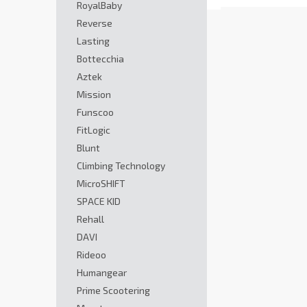
RoyalBaby
Reverse
Lasting
Bottecchia
Aztek
Mission
Funscoo
FitLogic
Blunt
Climbing Technology
MicroSHIFT
SPACE KID
Rehall
DAVI
Rideoo
Humangear
Prime Scootering