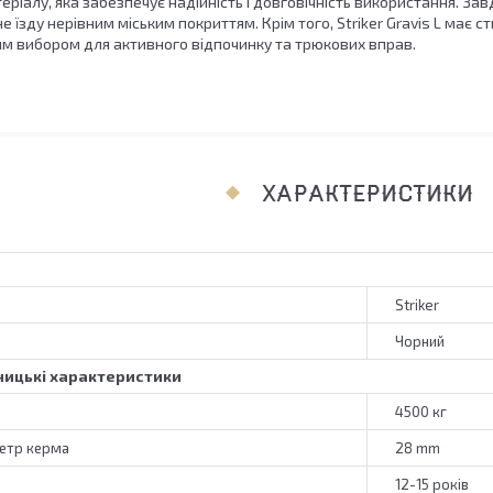
еріалу, яка забезпечує надійність і довговічність використання. Зав
 їзду нерівним міським покриттям. Крім того, Striker Gravis L має с
им вибором для активного відпочинку та трюкових вправ.
ХАРАКТЕРИСТИКИ
Striker
Чорний
ицькі характеристики
4500 кг
метр керма
28 mm
12-15 років