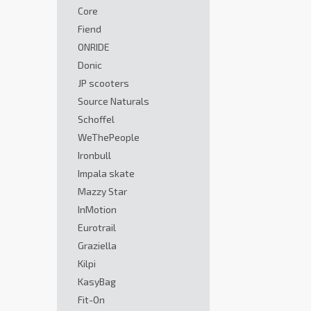
Core
Fiend
ONRIDE
Donic
JP scooters
Source Naturals
Schoffel
WeThePeople
Ironbull
Impala skate
Mazzy Star
InMotion
Eurotrail
Graziella
Kilpi
KasyBag
Fit-On