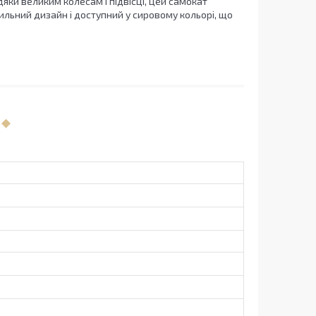
дяки великим колесам і підвісці, цей самокат
тильний дизайн і доступний у сировому кольорі, що