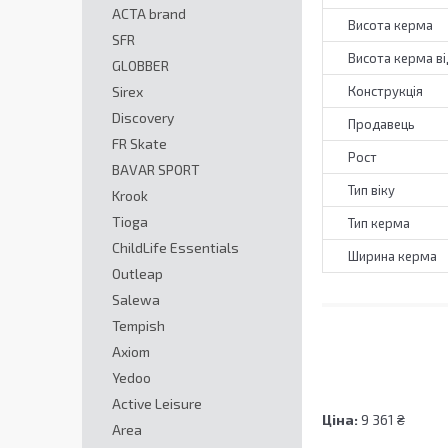
ACTA brand
Висота керма
SFR
Висота керма ві
GLOBBER
Sirex
Конструкція
Discovery
Продавець
FR Skate
Рост
BAVAR SPORT
Тип віку
Krook
Tioga
Тип керма
ChildLife Essentials
Ширина керма
Outleap
Salewa
Tempish
Axiom
Yedoo
Active Leisure
Ціна:
9 361 ₴
Area