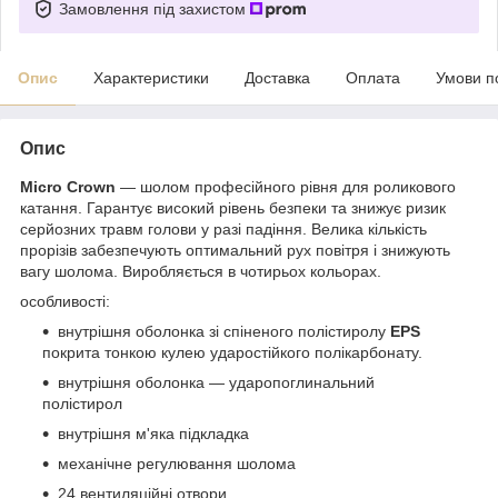
Замовлення під захистом
Опис
Характеристики
Доставка
Оплата
Умови п
Опис
Micro Crown
— шолом професійного рівня для роликового
катання. Гарантує високий рівень безпеки та знижує ризик
серйозних травм голови у разі падіння. Велика кількість
прорізів забезпечують оптимальний рух повітря і знижують
вагу шолома. Виробляється в чотирьох кольорах.
особливості:
внутрішня оболонка зі спіненого полістиролу
EPS
покрита тонкою кулею ударостійкого полікарбонату.
внутрішня оболонка — ударопоглинальний
полістирол
внутрішня м'яка підкладка
механічне регулювання шолома
24 вентиляційні отвори