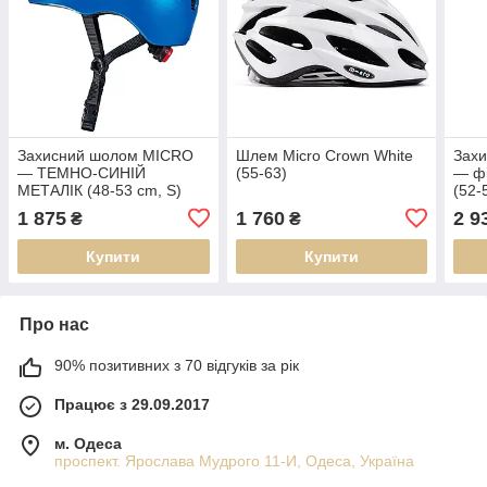
Захисний шолом MICRO
Шлем Micro Crown White
Зах
— ТЕМНО-СИНІЙ
(55-63)
— фі
МЕТАЛІК (48-53 cm, S)
(52-
1 875
1 760
2 9
₴
₴
Купити
Купити
Про нас
90% позитивних з 70 відгуків за рік
Працює з 29.09.2017
м. Одеса
проспект. Ярослава Мудрого 11-И, Одеса, Україна