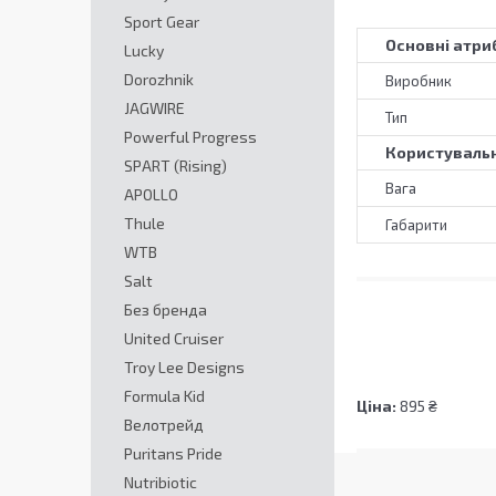
Sport Gear
Основні атри
Lucky
Dorozhnik
Виробник
JAGWIRE
Тип
Powerful Progress
Користувальн
SPART (Rising)
Вага
APOLLO
Thule
Габарити
WTB
Salt
Без бренда
United Cruiser
Troy Lee Designs
Formula Kid
Ціна:
895 ₴
Велотрейд
Puritans Pride
Nutribiotic