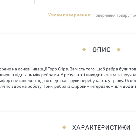
повернення товару пр
ОПИС
орено на основі інверції Topo Grips. Замість того, щоб ребра були т
й ширша відстань між ребрами. У результаті виходить м'яка та зручн
форт незалежно від того, де ваші руки перебувають у трюку. Особл
ля поїздок на роботу. Тонкі ребра із широким інтервалом для додатк
ХАРАКТЕРИСТИКИ