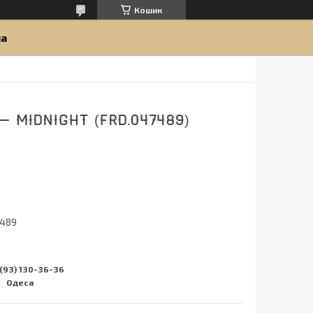
Кошик
ua
 MIDNIGHT (FRD.047489)
7489
(93) 130-36-36
Одеса