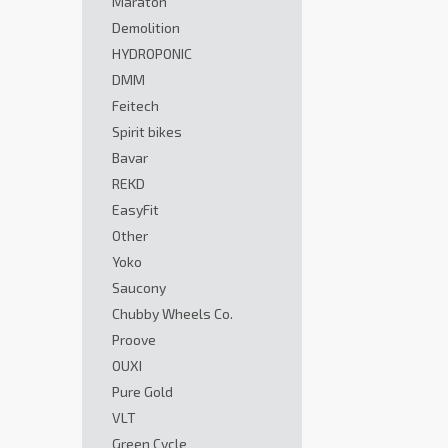
Maraton
Demolition
HYDROPONIC
DMM
Feitech
Spirit bikes
Bavar
REKD
EasyFit
Other
Yoko
Saucony
Chubby Wheels Co.
Proove
OUXI
Pure Gold
VLT
Green Cycle