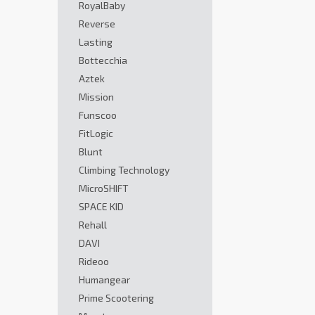
RoyalBaby
Reverse
Lasting
Bottecchia
Aztek
Mission
Funscoo
FitLogic
Blunt
Climbing Technology
MicroSHIFT
SPACE KID
Rehall
DAVI
Rideoo
Humangear
Prime Scootering