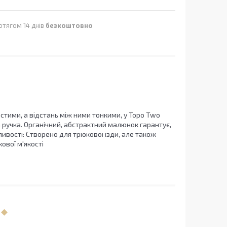
отягом 14 днів
безкоштовно
овстими, а відстань між ними тонкими, у Topo Two
а ручка. Органічний, абстрактний малюнок гарантує,
ивості: Створено для трюкової їзди, але також
ової м'якості