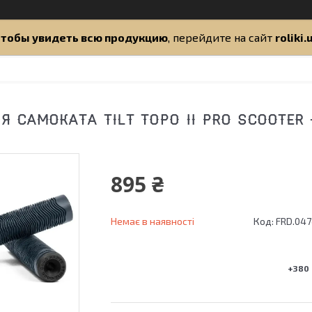
тобы увидеть всю продукцию
, перейдите на сайт
roliki.
 САМОКАТА TILT TOPO II PRO SCOOTER —
895 ₴
Немає в наявності
Код:
FRD.04
+380 