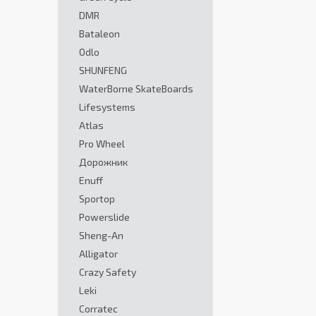
DMR
Bataleon
Odlo
SHUNFENG
WaterBorne SkateBoards
Lifesystems
Atlas
Pro Wheel
Дорожник
Enuff
Sportop
Powerslide
Sheng-An
Alligator
Crazy Safety
Leki
Corratec