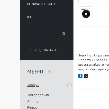
ВОЗВРАТ И ОБМЕН
ЩЕ
+380 (93) 130-36-36
Topo Two Grips ств
Grips тонкі ребра 
що ви знайдете ком
чудово підходить д
Товары
Топ продажів
Affinity
Frenzy