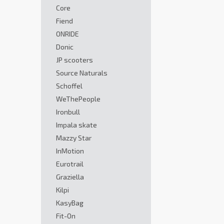
Core
Fiend
ONRIDE
Donic
JP scooters
Source Naturals
Schoffel
WeThePeople
Ironbull
Impala skate
Mazzy Star
InMotion
Eurotrail
Graziella
Kilpi
KasyBag
Fit-On