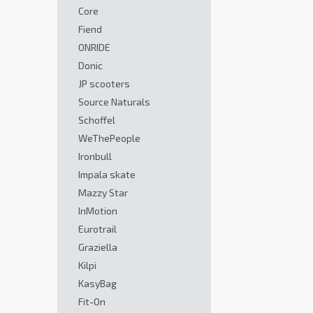
Core
Fiend
ONRIDE
Donic
JP scooters
Source Naturals
Schoffel
WeThePeople
Ironbull
Impala skate
Mazzy Star
InMotion
Eurotrail
Graziella
Kilpi
KasyBag
Fit-On