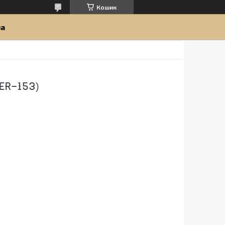
Кошик
ua
R-153)