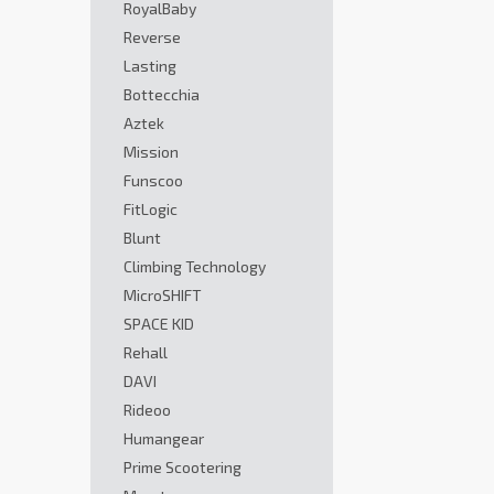
RoyalBaby
Reverse
Lasting
Bottecchia
Aztek
Mission
Funscoo
FitLogic
Blunt
Climbing Technology
MicroSHIFT
SPACE KID
Rehall
DAVI
Rideoo
Humangear
Prime Scootering