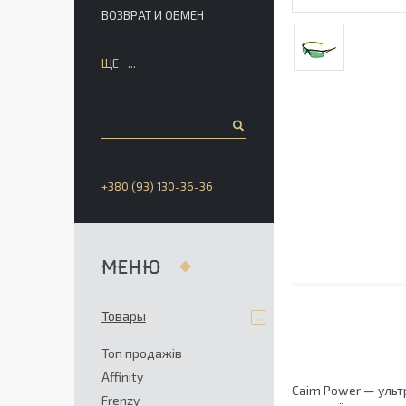
ВОЗВРАТ И ОБМЕН
ЩЕ
+380 (93) 130-36-36
Товары
Топ продажів
Affinity
Cairn Power — ульт
Frenzy