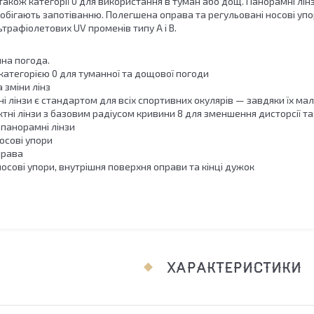
 також категорії 0 для використання в туман або дощ. Панорамні л
побігають запотіванню. Полегшена оправа та регульовані носові упо
ьтрафіолетових UV променів типу A і B.
чна погода.
з категорією 0 для туманної та дощової погоди
 зміни лінз
і лінзи є стандартом для всіх спортивних окулярів — завдяки їх малі
тні лінзи з базовим радіусом кривини 8 для зменшення дисторсії т
 панорамні лінзи
осові упори
права
осові упори, внутрішня поверхня оправи та кінці дужок
ХАРАКТЕРИСТИКИ