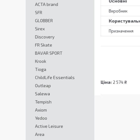
Основні
ACTA brand
Виробник
SFR
GLOBBER
Користувальн
Sirex
Призначення
Discovery
FR Skate
BAVAR SPORT
Krook
Tioga
ChildLife Essentials
Ціна:
2 574 ₴
Outleap
Salewa
Tempish
Axiom
Yedoo
Active Leisure
Area