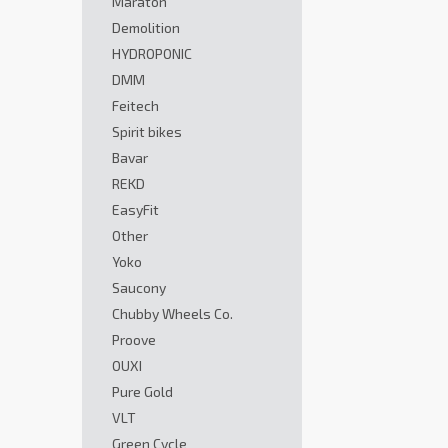
Maraton
Demolition
HYDROPONIC
DMM
Feitech
Spirit bikes
Bavar
REKD
EasyFit
Other
Yoko
Saucony
Chubby Wheels Co.
Proove
OUXI
Pure Gold
VLT
Green Cycle