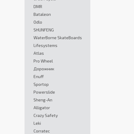
DMR
Bataleon
Odlo
SHUNFENG
WaterBorne SkateBoards
Lifesystems
Atlas
Pro Wheel
Дорожник
Enuff
Sportop
Powerslide
Sheng-An
Alligator
Crazy Safety
Leki
Corratec