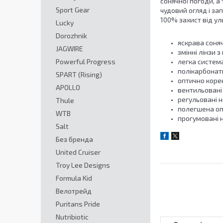
сонячної погоди, а
Sport Gear
чудовий огляд і за
100% захист від ул
Lucky
Dorozhnik
яскрава соня
JAGWIRE
змінні лінзи 
Powerful Progress
легка система
полікарбонатн
SPART (Rising)
оптично корек
APOLLO
вентильовані
регульовані н
Thule
полегшена о
WTB
прогумовані н
Salt
Без бренда
United Cruiser
Troy Lee Designs
Formula Kid
Велотрейд
Puritans Pride
Nutribiotic