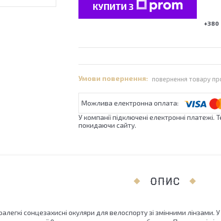
КУПИТИ З
+380 
повернення товару пр
У компанії підключені електронні платежі. 
покидаючи сайту.
ОПИС
ралегкі сонцезахисні окуляри для велоспорту зі змінними лінзами. У 