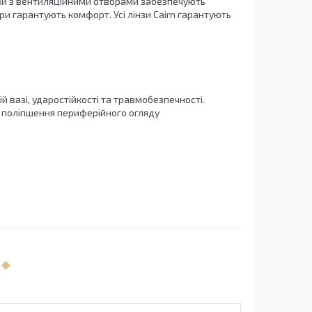
інзи з вентиляційними отворами забезпечують
ри гарантують комфорт. Усі лінзи Cairn гарантують
й вазі, ударостійкості та травмобезпечності.
а поліпшення периферійного огляду