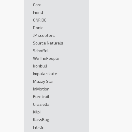
Core
Fiend
ONRIDE
Donic
JP scooters
Source Naturals
Schoffel
WeThePeople
Ironbull
Impala skate
Mazzy Star
InMotion
Eurotrail
Graziella
Kilpi
KasyBag
Fit-On