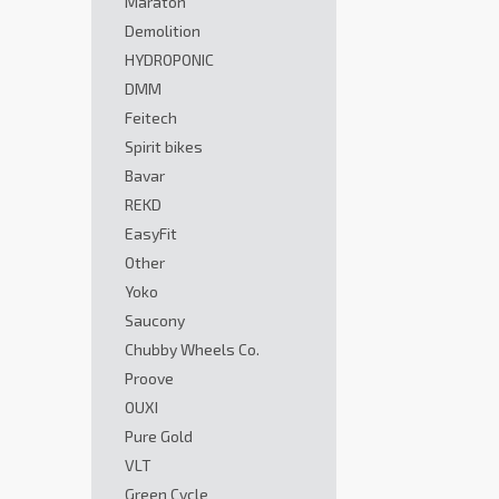
Maraton
Demolition
HYDROPONIC
DMM
Feitech
Spirit bikes
Bavar
REKD
EasyFit
Other
Yoko
Saucony
Chubby Wheels Co.
Proove
OUXI
Pure Gold
VLT
Green Cycle