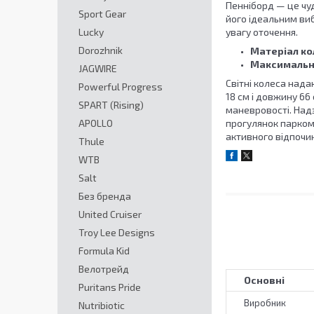
Пенніборд — це чуд
Sport Gear
його ідеальним ви
Lucky
увагу оточення.
Dorozhnik
Матеріал кол
Максимальн
JAGWIRE
Світні колеса нада
Powerful Progress
18 см і довжину 66
SPART (Rising)
маневровості. Над
APOLLO
прогулянок парком 
активного відпочин
Thule
WTB
Salt
Без бренда
United Cruiser
Troy Lee Designs
Formula Kid
Велотрейд
Основні
Puritans Pride
Виробник
Nutribiotic