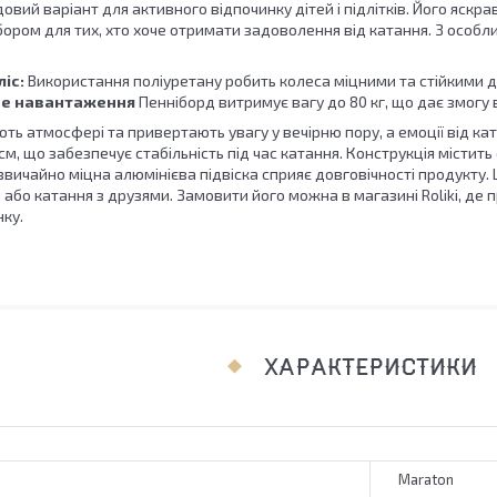
овий варіант для активного відпочинку дітей і підлітків. Його яскр
бором для тих, хто хоче отримати задоволення від катання. З особ
іс:
Використання поліуретану робить колеса міцними та стійкими 
е навантаження
Пенніборд витримує вагу до 80 кг, що дає змогу ви
ють атмосфері та привертають увагу у вечірню пору, а емоції від 
 см, що забезпечує стабільність під час катання. Конструкція містит
звичайно міцна алюмінієва підвіска сприяє довговічності продукту
або катання з друзями. Замовити його можна в магазині Roliki, де
ку.
ХАРАКТЕРИСТИКИ
Maraton