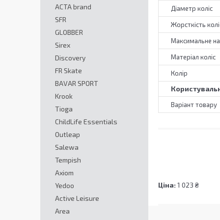
ACTA brand
Діаметр коліс
SFR
Жорсткість колі
GLOBBER
Максимальне н
Sirex
Матеріал коліс
Discovery
FR Skate
Колір
BAVAR SPORT
Користувальн
Krook
Варіант товару
Tioga
ChildLife Essentials
Outleap
Salewa
Tempish
Axiom
Ціна:
1 023 ₴
Yedoo
Active Leisure
Area