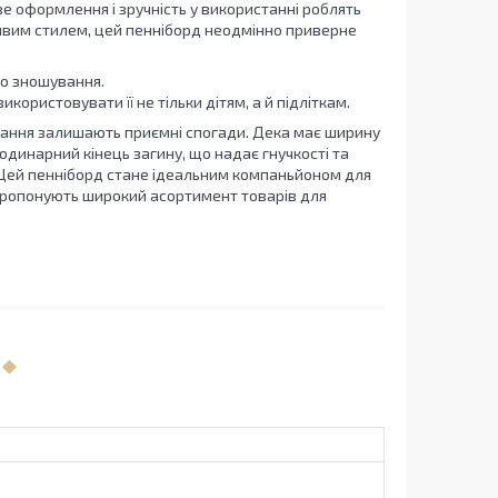
аве оформлення і зручність у використанні роблять
ливим стилем, цей пенніборд неодмінно приверне
до зношування.
користовувати її не тільки дітям, а й підліткам.
катання залишають приємні спогади. Дека має ширину
ь одинарний кінець загину, що надає гнучкості та
. Цей пенніборд стане ідеальним компаньйоном для
 пропонують широкий асортимент товарів для