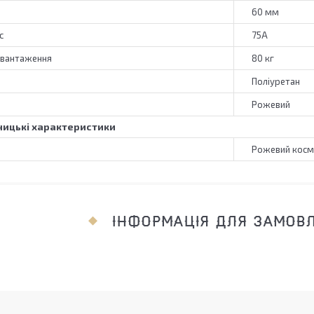
60 мм
с
75А
авантаження
80 кг
Поліуретан
Рожевий
ицькі характеристики
Рожевий косм
ІНФОРМАЦІЯ ДЛЯ ЗАМОВ