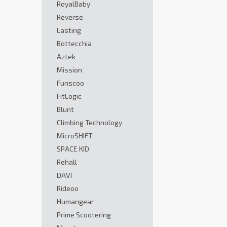
RoyalBaby
Reverse
Lasting
Bottecchia
Aztek
Mission
Funscoo
FitLogic
Blunt
Climbing Technology
MicroSHIFT
SPACE KID
Rehall
DAVI
Rideoo
Humangear
Prime Scootering