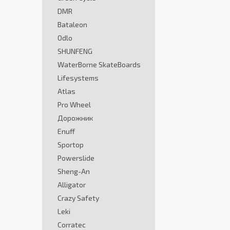
DMR
Bataleon
Odlo
SHUNFENG
WaterBorne SkateBoards
Lifesystems
Atlas
Pro Wheel
Дорожник
Enuff
Sportop
Powerslide
Sheng-An
Alligator
Crazy Safety
Leki
Corratec