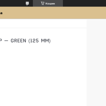
Кошик
ua
 — GREEN (125 ММ)