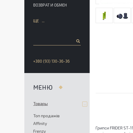
ВОЗВРАТ И ОБМЕН
ЩЕ
+380 (93) 130-36-36
Товары
Топ продажів
Affinity
Грипси FRIDER ST-1
Frenzy