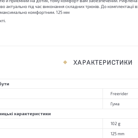
істю й приємний на дотик, тому комфорт вам забезпечений. Рифлен
во актуально під час виконання складних трюків. До комплектації в
я максимально комфортним. 125 мм
ті.
ХАРАКТЕРИСТИКИ
бути
Freerider
Гума
ицькі характеристики
102 g
125 mm