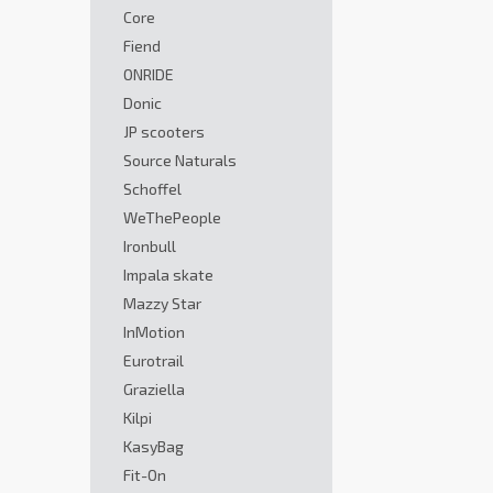
Core
Fiend
ONRIDE
Donic
JP scooters
Source Naturals
Schoffel
WeThePeople
Ironbull
Impala skate
Mazzy Star
InMotion
Eurotrail
Graziella
Kilpi
KasyBag
Fit-On