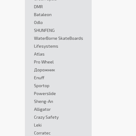
DMR
Bataleon
Odlo
SHUNFENG
WaterBorne SkateBoards
Lifesystems
Atlas
Pro Wheel
Дорожник
Enuff
Sportop
Powerslide
Sheng-An
Alligator
Crazy Safety
Leki
Corratec