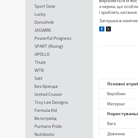
вирізняється м'як
Sport Gear
з керма, що особли
і зроблять катанн
Lucky
Заглушка в комплек
Dorozhnik
JAGWIRE
Powerful Progress
SPART (Rising)
APOLLO
Thule
WTB
Salt
Основні атри
Без бренда
Виробник
United Cruiser
Troy Lee Designs
Матеріал
Formula Kid
Користувальн
Велотрейд
Вага
Puritans Pride
Довжина:
Nutribiotic