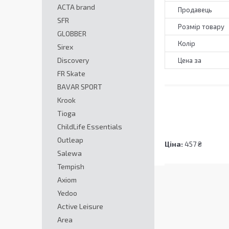
ACTA brand
Продавець
SFR
Розмір товару
GLOBBER
Колір
Sirex
Discovery
Цена за
FR Skate
BAVAR SPORT
Krook
Tioga
ChildLife Essentials
Outleap
Ціна:
457 ₴
Salewa
Tempish
Axiom
Yedoo
Active Leisure
Area