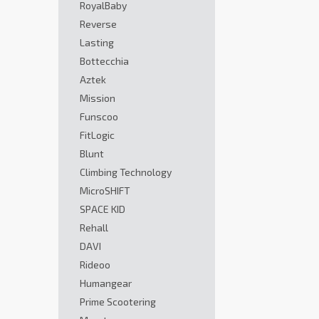
RoyalBaby
Reverse
Lasting
Bottecchia
Aztek
Mission
Funscoo
FitLogic
Blunt
Climbing Technology
MicroSHIFT
SPACE KID
Rehall
DAVI
Rideoo
Humangear
Prime Scootering