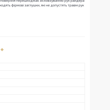
а поверхня перешкоджає зісковзуванню рук райдера
ходять фірмові заглушки, які не допустять травм рук