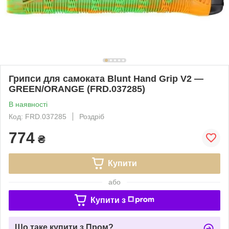
Грипси для самоката Blunt Hand Grip V2 —
GREEN/ORANGE (FRD.037285)
В наявності
Код: FRD.037285
Роздріб
774
₴
Купити
або
Купити з
Що таке купити з Пром?