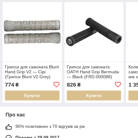
Грипси для самоката Blunt
Грипси для самоката
Коле
Hand Grip V2 — Сірі
OATH Hand Grip Bermuda
само
(Грипси Blunt V2 Grey)
— Black (FRD.000088)
мм 
(FRD
774
826
1 3
₴
₴
Купити
Купити
Про нас
90% позитивних з 70 відгуків за рік
Працює з 29.09.2017