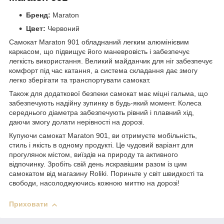
Бренд:
Maraton
Цвет:
Червоний
Самокат Maraton 901 обладнаний легким алюмінієвим
каркасом, що підвищує його маневровість і забезпечує
легкість використання. Великий майданчик для ніг забезпечує
комфорт під час катання, а система складання дає змогу
легко зберігати та транспортувати самокат.
Також для додаткової безпеки самокат має міцні гальма, що
забезпечують надійну зупинку в будь-який момент. Колеса
середнього діаметра забезпечують рівний і плавний хід,
даючи змогу долати нерівності на дорозі.
Купуючи самокат Maraton 901, ви отримуєте мобільність,
стиль і якість в одному продукті. Це чудовий варіант для
прогулянок містом, виїздів на природу та активного
відпочинку. Зробіть свій день яскравішим разом із цим
самокатом від магазину Roliki. Пориньте у світ швидкості та
свободи, насолоджуючись кожною миттю на дорозі!
Приховати