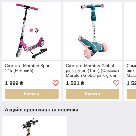
Самокат Maraton Sport
Самокат Maraton Global
Само
145 (Рожевий)
pink-green (1 шт) (Самокат
pink
Maraton Global pink-green
Mara
(1 шт.)
1 899
1 521
1 5
₴
₴
Купити
Купити
Акційні пропозиції та новинки