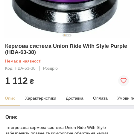
Кермова система Union Ride With Style Purple
(HBA-63-38)
Немає в наявності
Код: HBA-63-38
Роздріб
1 112
₴
Опис
Характеристики
Доставка
Оплата
Умови п
Опис
Інтегрована кермова система Union Ride With Style
забезпечить плавне та комфортне обертання керма.