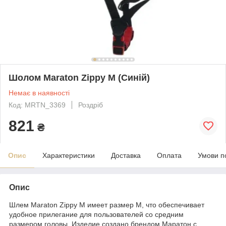
Шолом Maraton Zippy M (Синій)
Немає в наявності
Код: MRTN_3369
Роздріб
821
₴
Опис
Характеристики
Доставка
Оплата
Умови п
Опис
Шлем Maraton Zippy M имеет размер M, что обеспечивает
удобное прилегание для пользователей со средним
размером головы. Изделие создано брендом Маратон с