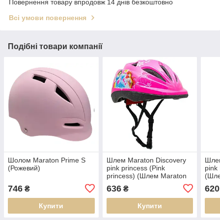
Повернення товару впродовж 14 днів безкоштовно
Всі умови повернення
Подібні товари компанії
Шолом Maraton Prime S
Шлем Maraton Discovery
Шлем
(Рожевий)
pink princess (Pink
pink
princess) (Шлем Maraton
(Шле
Discovery pink princess
pink
746
636
620
₴
₴
(Pink princess))
Купити
Купити