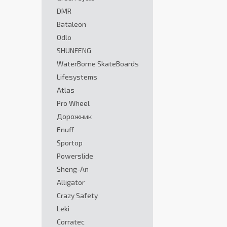
DMR
Bataleon
Odlo
SHUNFENG
WaterBorne SkateBoards
Lifesystems
Atlas
Pro Wheel
Дорожник
Enuff
Sportop
Powerslide
Sheng-An
Alligator
Crazy Safety
Leki
Corratec