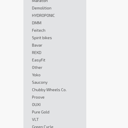
Maraton
Demolition
HYDROPONIC
DMM
Feitech
Spirit bikes
Bavar
REKD
EasyFit
Other
Yoko
Saucony
Chubby Wheels Co.
Proove
OUXI
Pure Gold
VLT
Green Cycle