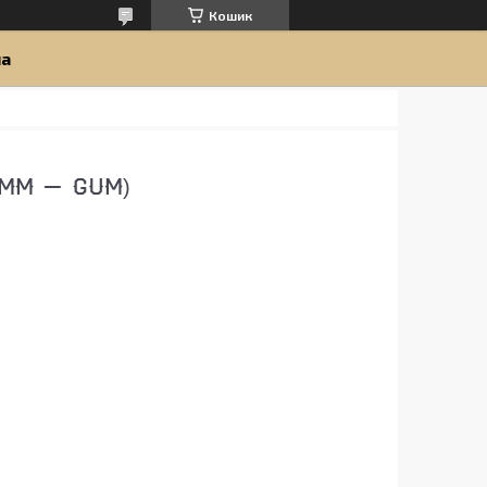
Кошик
ua
 MM — GUM)