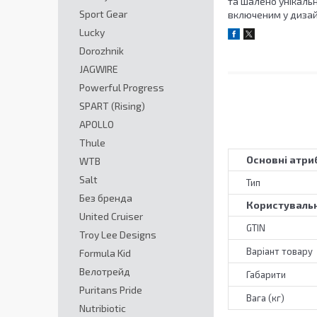
та шалено унікальн
Sport Gear
включеним у дизайн
Lucky
Dorozhnik
JAGWIRE
Powerful Progress
SPART (Rising)
APOLLO
Thule
Основні атри
WTB
Salt
Тип
Без бренда
Користувальн
United Cruiser
GTIN
Troy Lee Designs
Варіант товару
Formula Kid
Велотрейд
Габарити
Puritans Pride
Вага (кг)
Nutribiotic