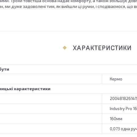
ими. Трохи товстіша основа надає комфорту, а також збільшує довг
, ми дуже задоволені тим, як вийшли ці ручки, і сподіваємося, що ви
ХАРАКТЕРИСТИКИ
бути
Кермо
ицькі характеристики
200481826141
Industry Pro 
160мм
0,073 одна ру