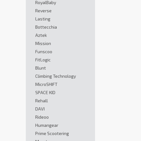
RoyalBaby
Reverse
Lasting
Bottecchia
Aztek
Mission
Funscoo
FitLogic
Blunt
Climbing Technology
MicroSHIFT
SPACE KID
Rehall
DAVI
Rideoo
Humangear
Prime Scootering