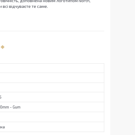
овічність, доповнена новим логотипом North,
 всі відчуваєте те саме.
5
160mm - Gum
чка