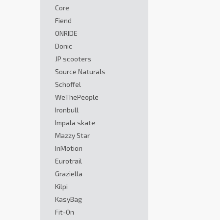
Core
Fiend
ONRIDE
Donic
JP scooters
Source Naturals
Schoffel
WeThePeople
Ironbull
Impala skate
Mazzy Star
InMotion
Eurotrail
Graziella
Kilpi
KasyBag
Fit-On