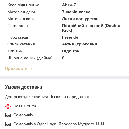
Клас підшипника
Abec-7
Матеріал деки
7 шарів клена
Матеріал коліс
Литий поліуретан
Погинання
Подвійний кінцевий (Double
Kick)
Продавець
Freerider
Стиль катання
Актив (трюковий)
Тип віку
Підліток
Ширина дошки (дюйма)
8
Приховати
Умови доставки
Доставка здійснюється тільки по передоплаті.
Нова Пошта
Самовивіз
Самовивіз в Одесі: вул. Ярослава Мудрого 11-И