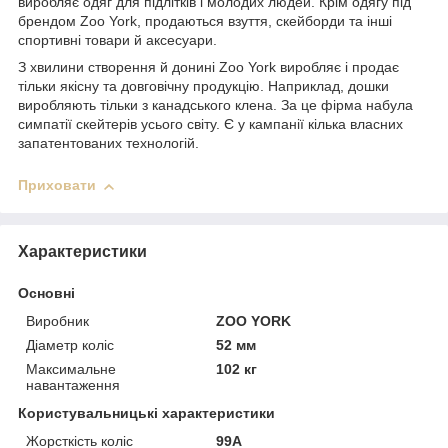
виробляє одяг для підлітків і молодих людей. Крім одягу під
брендом Zoo York, продаються взуття, скейборди та інші
спортивні товари й аксесуари.
З хвилини створення й донині Zoo York виробляє і продає
тільки якісну та довговічну продукцію. Наприклад, дошки
виробляють тільки з канадського клена. За це фірма набула
симпатії скейтерів усього світу. Є у кампанії кілька власних
запатентованих технологій.
Приховати
Характеристики
Основні
Виробник
ZOO YORK
Діаметр коліс
52 мм
Максимальне
102 кг
навантаження
Користувальницькі характеристики
Жорсткість коліс
99А