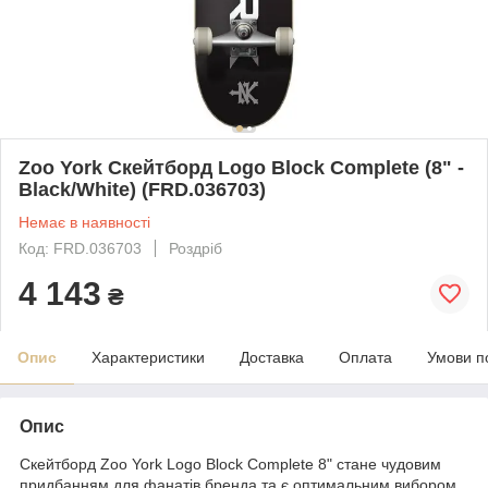
Zoo York Скейтборд Logo Block Complete (8" -
Black/White) (FRD.036703)
Немає в наявності
Код: FRD.036703
Роздріб
4 143
₴
Опис
Характеристики
Доставка
Оплата
Умови п
Опис
Скейтборд Zoo York Logo Block Complete 8" стане чудовим
придбанням для фанатів бренда та є оптимальним вибором