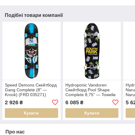
Подібні товари компанії
Speed Demons Скейтборд
Hydroponic Vandoren
Hydr
Gang Complete (8" —
Скейтборд Pool Shape
Naru
Krook) (FRD.035271)
Complete 8,75" — Towelie
Naru
(FRD.047429)
2 926
6 085
5 6
₴
₴
Купити
Купити
Про нас