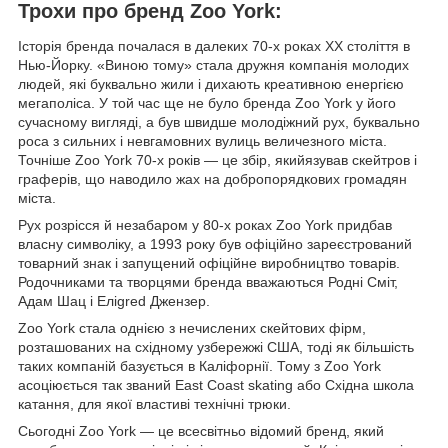
Трохи про бренд Zoo York:
Історія бренда почалася в далеких 70-х роках ХХ століття в
Нью-Йорку. «Виною тому» стала дружня компанія молодих
людей, які буквально жили і дихають креативною енергією
мегаполіса. У той час ще не було бренда Zoo York у його
сучасному вигляді, а був швидше молодіжний рух, буквально
роса з сильних і невгамовних вулиць величезного міста.
Точніше Zoo York 70-х років — це збір, якийязував скейтров і
граферів, що наводило жах на добропорядкових громадян
міста.
Рух розрісся й незабаром у 80-х роках Zoo York придбав
власну символіку, а 1993 року був офіційно зареєстрований
товарний знак і запущений офіційне виробництво товарів.
Родочниками та творцями бренда вважаються Родні Сміт,
Адам Шац і Еліgred Джензер.
Zoo York стала однією з нечислених скейтових фірм,
розташованих на східному узбережжі США, тоді як більшість
таких компаній базується в Каліфорнії. Тому з Zoo York
асоціюється так званий East Coast skating або Східна школа
катання, для якої властиві технічні трюки.
Сьогодні Zoo York — це всесвітньо відомий бренд, який