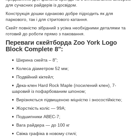
для сучасних райдерів із досвідом.
Конструкція дошки однаково добре підходить як для
паркового, так і для стритового катання.
Скейт повністю зібраний з усіма необхідними деталями та
готовий до роботи прямо з паковання.
Переваги скейтборда Zoo York Logo
Block Complete 8":
Ширина скейта – 8";
Колеса діаметром 52 мм;
Подвійний кіктейл;
Дека-клен Hard Rock Maple (посилений клен), 7-
шаровий із пофарбованим шпоном;
Вирізняється підвищеною міцністю і зносостійкістю;
Жорсткість коліс — 99A;
Подшипники ABEC-7;
Вага райдера — до 100 кг
Свіжа графіка в новому стилі;