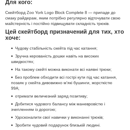
Для кого:
Скейтборд Zoo York Logo Block Complete 8 — припаде до
смаку райдерам, яким потрібно регулярно відточувати свою
майстерність і постійно підвищувати складність трюків.
Цей скейтборд призначений для тих, хто
хоче:
Чудову стабільність скейта під час катання;
Зручна керованість дошки навіть на високих
швидкостях;
На такому скейті можна виконати всі наявні трюки;
Без проблем обходити всі гострі кути під час катання,
позаяк у скейта дивовижно м'які бушинги, жорсткістю
99A;
отримати величезний заряд позитиву;
Добитися чудового балансу між маневровістю і
зчепленням із дорогою;
Удосконалити свої навички у виконанні трюків;
Зробити чудовий подарунок близькій людині.