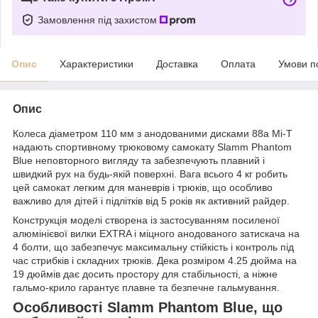
Замовлення під захистом
Опис
Характеристики
Доставка
Оплата
Умови п
Опис
Колеса діаметром 110 мм з анодованими дисками 88a Mi-T
надають спортивному трюковому самокату Slamm Phantom
Blue неповторного вигляду та забезпечують плавний і
швидкий рух на будь-якій поверхні. Вага всього 4 кг робить
цей самокат легким для маневрів і трюків, що особливо
важливо для дітей і підлітків від 5 років як активний райдер.
Конструкція моделі створена із застосуванням посиленої
алюмінієвої вилки EXTRA і міцного анодованого затискача на
4 болти, що забезпечує максимальну стійкість і контроль під
час стрибків і складних трюків. Дека розміром 4.25 дюйма на
19 дюймів дає досить простору для стабільності, а ніжне
гальмо-крило гарантує плавне та безпечне гальмування.
Особливості Slamm Phantom Blue, що