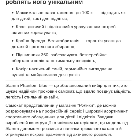
роблять його унікальним
Максимальне навантаження: до 100 кг — підходить як
для дітей, так і для підлітків;
Клас: дитячий і підлітковий з урахуванням потреб
активних користувачів;
Країна бренда: Великобританія — гарантія уваги до
деталей і ретельного збирання;
Підшипники 360: забезпечують безперебійне
обертання коліс та оптимальну швидкість;
Колір: насичений синій, гармонійно виглядає на
вулиці та майданчиках для трюків.
Slamm Phantom Blue — це збалансований вибір для тих, хто
шукає надійний трюковий самокат, що вдало поєднує міцність,
легкість і стильний дизайн.
Самокат представлений у магазині "Ролики", де можна
розраховувати на професійний сервіс і широкий асортимент
спортивного обладнання для дітей і підлітків. Завдяки
виробленій конструкції та якісним матеріалам, ця модель від
Slamm допоможе розвивати навички трюкового катання й
отримувати яскраві враження від активного дозвілля.