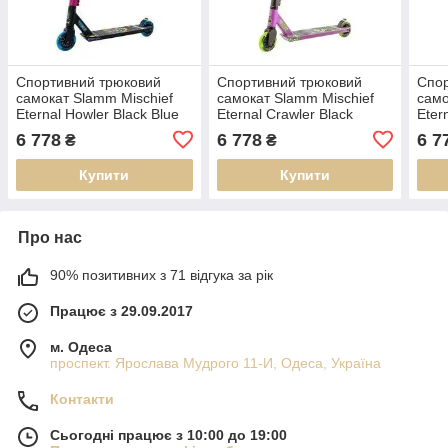
Спортивний трюковий
Спортивний трюковий
Спор
самокат Slamm Mischief
самокат Slamm Mischief
само
Eternal Howler Black Blue
Eternal Crawler Black
Eter
(Чорний, Синій)
Purple Green (Зелений,
(Жов
6 778
6 778
6 7
₴
₴
Фіолетовий, Чорний)
Купити
Купити
Про нас
90% позитивних з 71 відгука за рік
Працює з 29.09.2017
м. Одеса
проспект. Ярослава Мудрого 11-И, Одеса, Україна
Контакти
Сьогодні працює з 10:00 до 19:00