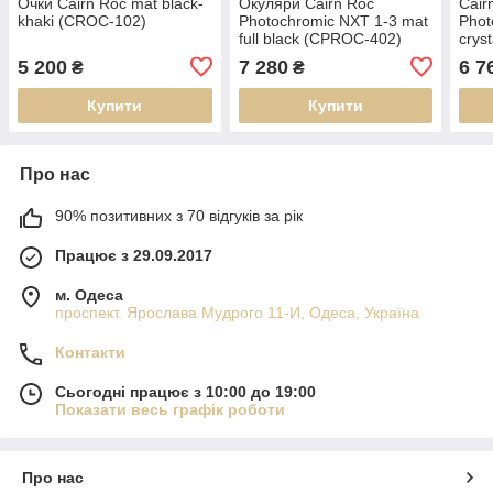
Очки Cairn Roc mat black-
Окуляри Cairn Roc
Cair
khaki (CROC-102)
Photochromic NXT 1-3 mat
Phot
full black (CPROC-402)
cryst
(CP
5 200
7 280
6 7
₴
₴
Купити
Купити
Про нас
90% позитивних з 70 відгуків за рік
Працює з 29.09.2017
м. Одеса
проспект. Ярослава Мудрого 11-И, Одеса, Україна
Контакти
Сьогодні працює з 10:00 до 19:00
Показати весь графік роботи
Про нас