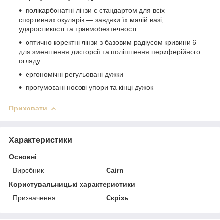
полікарбонатні лінзи є стандартом для всіх
спортивних окулярів — завдяки їх малій вазі,
ударостійкості та травмобезпечності.
оптично коректні лінзи з базовим радіусом кривини 6
для зменшення дисторсії та поліпшення периферійного
огляду
ергономічні регульовані дужки
прогумовані носові упори та кінці дужок
Приховати
Характеристики
Основні
Виробник
Cairn
Користувальницькі характеристики
Призначення
Скрізь