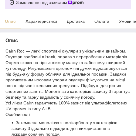
Замовлення під захистом
Опис
Характеристики
Доставка
Оплата
Умови п
Опис
Cairn Roc — легкі спортивні окуляри з унікальним дизайном.
Окуляри зроблені в Італії, оправа з перероблених матеріалів.
Форма схожа на гірськолижну маску та забезпечує широкий
кут огляду. Регулювальні ергономічні дужки підлаштовуються
під будь-яку форму обличчя для ідеальної посадки. Завдяки
протиковзним носовим упорам окуляри фіксуються на місці
навіть під час інтенсивних тренувань. Підійдуть для різних
спортивних занять. Монолінза з категорією захисту 3 гарантує
безпеку та гарну видимість у сонячну погоду.
Усі лінзи Cairn гарантують 100% захист від ультрафіолетових
UV променів типу A і B.
Особливості:
Затемнена монолінза з полікарбонату з категорією
захисту 3 ідеально підходить для використання в
яскраву сонячну погоду.