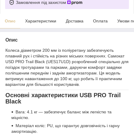
Замовлення під захистом
Опис
Характеристики
Доставка
Оплата
Умови п
Опис
Колеса діаметром 200 мм із поліуретану забезпечують
плавний рух і стійкість на різних міських поверхнях. Самокат
USD PRO Trail Black (UES17U1D) розроблений спеціально для
поїздок тротуарами та парками, даруючи комфорт завдяки
поліпшеним переднім і заднім амортизаторам. Ця модель
витримує навантаження до 100 кг, що робить її практичним
варіантом для більшості користувачів.
Основні характеристики USB PRO Trail
Black
Вага: 4.1 кг — забезпечує баланс між легкістю та
міцністю.
Матеріал коліс: PU, що гарантує довговічність і гарну
амортизацію.