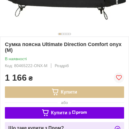
Сумка поясна Ultimate Direction Comfort onyx
(M)
В наявності
Код: 80465222-ONX-M
Роздріб
1 166
₴
Купити
або
Купити з
Що таке купити з Пром?