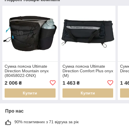
Сумка поясна Ultimate
Сумка поясна Ultimate
Сумк
Direction Mountain onyx
Direction Comfort Plus onyx
Direc
(80458022-ONX)
(M)
2 006
1 463
1 4
₴
₴
Купити
Купити
Про нас
90% позитивних з 71 відгука за рік