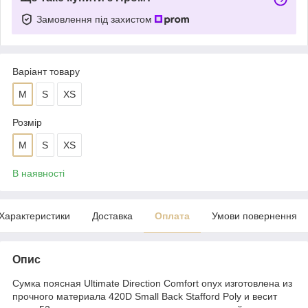
Замовлення під захистом
Варіант товару
M
S
XS
Розмір
M
S
XS
В наявності
Характеристики
Доставка
Оплата
Умови повернення
Опис
Сумка поясная Ultimate Direction Comfort onyx изготовлена из
прочного материала 420D Small Back Stafford Poly и весит