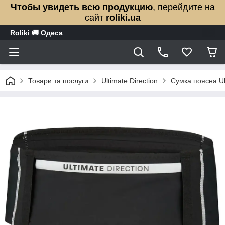
Чтобы увидеть всю продукцию
, перейдите на
сайт
roliki.ua
Roliki 🚚 Одеса
Товари та послуги
Ultimate Direction
Сумка поясна Ult