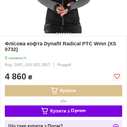
Флісова кофта Dynafit Radical PTC Wmn (XS
0732)
В наявності
Код: GRG_016.002.2857
Роздріб
4 860
₴
Купити
або
Купити з
Що таке купити з Пром?