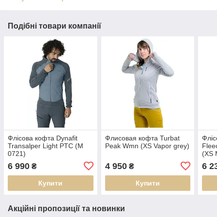
Подібні товари компанії
Флісова кофта Dynafit
Флисовая кофта Turbat
Фліс
Transalper Light PTC (M
Peak Wmn (XS Vapor grey)
Flee
0721)
(XS 
6 990
4 950
6 2
₴
₴
Купити
Купити
Акційні пропозиції та новинки