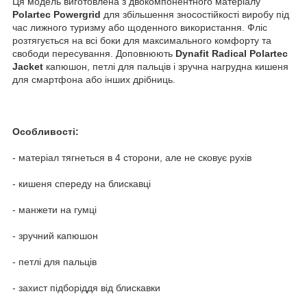
Ця модель виготовлена з двокомпонентного матеріалу
Polartec Powergrid
для збільшення зносостійкості виробу під
час лижного туризму або щоденного використання. Фліс
розтягується на всі боки для максимального комфорту та
свободи пересування. Доповнюють
Dynafit Radical Polartec
Jacket
капюшон, петлі для пальців і зручна нагрудна кишеня
для смартфона або інших дрібниць.
Особливості:
- матеріал тягнеться в 4 сторони, але не сковує рухів
- кишеня спереду на блискавці
- манжети на гумці
- зручний капюшон
- петлі для пальців
- захист підборіддя від блискавки