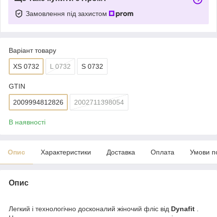
Замовлення під захистом
Варіант товару
XS 0732
L 0732
S 0732
GTIN
2009994812826
2002711398054
В наявності
Опис
Характеристики
Доставка
Оплата
Умови п
Опис
Легкий і технологічно досконалий жіночий фліс від
Dynafit
.