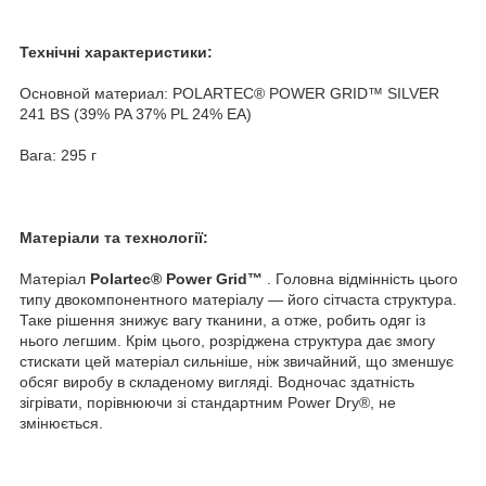
Технічні характеристики:
Основной материал: POLARTEC® POWER GRID™ SILVER
241 BS (39% PA 37% PL 24% EA)
Вага: 295 г
Матеріали та технології:
Матеріал
Polartec® Power Grid™
. Головна відмінність цього
типу двокомпонентного матеріалу — його сітчаста структура.
Таке рішення знижує вагу тканини, а отже, робить одяг із
нього легшим. Крім цього, розріджена структура дає змогу
стискати цей матеріал сильніше, ніж звичайний, що зменшує
обсяг виробу в складеному вигляді. Водночас здатність
зігрівати, порівнюючи зі стандартним Power Dry®, не
змінюється.