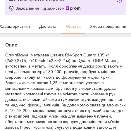
Замовлення під захистом
Характеристики
Доставка
Оплата
Умови повернення
Опис
Олімпійська, металева штанга RN-Sport Quatro 135 кг
(2х20,2х15, 2х10,4х5,4х2.5+2.2 м) out Quatro-GRIP. Млинці
виготовлені з металу. Після оброблення диски розігрівають у
печі до температури 180-200 градусів, фарбують міцною
фарбою і знову запікають до формування міцної кірки.
Завдяки дискам вагою 1,25 кг можна тренуватися з
мінімальним кроком ваги. Зручності у використанні додає
металеві хромовані грифи з насічкою проти ковзання рук і
двома затискними гайками з гумовими втулками для щільної
та надійної фіксації млинців. За допомогою хвата quatro диски
5, 10, 15,20 кг можна використовувати як окремий снаряд для
різних вправ (підйоми млинчика для зміцнення плечей,
обертання млинчика навколо корпусу для зміцнення м'язів
живота (прес і косі м'язи) слугують додатковим вагою для