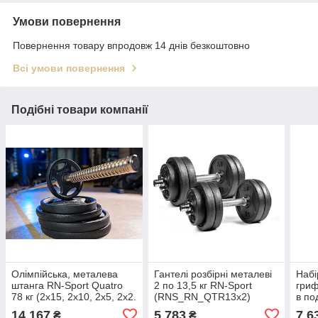
Умови повернення
Повернення товару впродовж 14 днів безкоштовно
Всі умови повернення
Подібні товари компанії
Олімпійська, металева
Гантелі розбірні металеві
Набі
штанга RN-Sport Quatro
2 по 13,5 кг RN-Sport
гриф
78 кг (2х15, 2х10, 2х5, 2х2.
(RNS_RN_QTR13х2)
в по
5+гриф 1.8 м)
(RNS
14 167
5 783
7 6
₴
₴